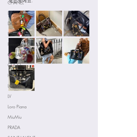
포인트에요. 
CHANEL
DELVAUX
DIOR
FENDI
Ferragamo
GOYARD
GUCCI
HERMES
LOEWE
LV
Loro Piana
MiuMiu
PRADA