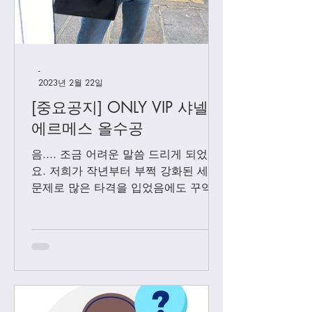
-
2023년 2월 22일
[중요공지] ONLY VIP 샤넬 +
에르메스 올수공
음.... 조금 어려운 말씀 드리게 되었어
요. 저희가 작년부터 부쩍 강화된 세관
문제로 많은 타격을 입었음에도 꾸역꾸
역 끌고 왔었는데요. 3월1일 부터는 모
든 샤넬 제품과 에르메스 올수공은 VIP
고객님들께만 판매 하기로 결정 했습니
다. Vip...