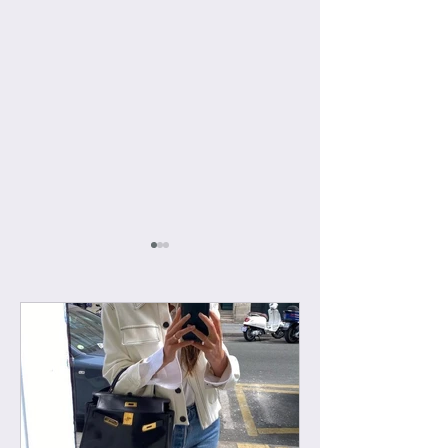
[우버급 올수공] 볼리드
VIP 고객님들께만
백참
급 시계 주문제작
께요