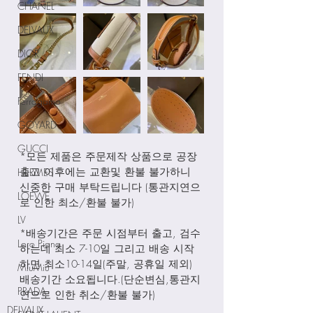
CHANEL
DELVAUX
DIOR
FENDI
Ferragamo
GOYARD
GUCCI
*모든 제품은 주문제작 상품으로 공장
출고 이후에는 교환및 환불 불가하니 
HERMES
신중한 구매 부탁드립니다 (통관지연으
LOEWE
로 인한 최소/환불 불가)
LV
*배송기간은 주문 시점부터 출고, 검수
Loro Piana
하는데 최소 7-10일 그리고 배송 시작
하면 최소10-14일(주말, 공휴일 제외) 
MiuMiu
배송기간 소요됩니다.(단순변심,통관지
PRADA
연으로 인한 취소/환불 불가)
DELVAUX