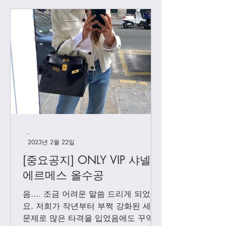
델보 우버급 브리
[우버급 델보] 핑 스윙
-
2023년 2월 22일
[중요공지] ONLY VIP 샤넬 +
에르메스 올수공
음.... 조금 어려운 말씀 드리게 되었어
요. 저희가 작년부터 부쩍 강화된 세관
문제로 많은 타격을 입었음에도 꾸역꾸