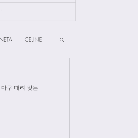
NETA
CELINE
HERMES
 마구 때려 맞는
ow
Other Brands
Jewellery