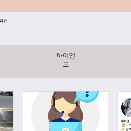
/의류
하이엔
드