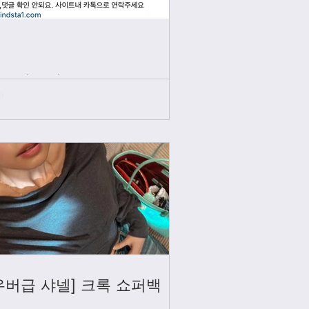
인스타그램
우버급 샤넬] 크록 쇼퍼백