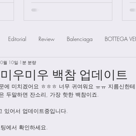
Editorial
Review
Balenciaga
BOTTEGA VE
10월 10일
IOR
1분 분량
FENDI
Ferragamo
GOYARD
GUCCI
 미우미우 백참 업데이트
문에 미치겠어요 ㅎㅎㅎ 너무 귀여워요 ㅠㅠ 지름신한테
a
MiuMiu
PRADA
SAINT LAUENT
The R
은 두말하면 잔소리, 가장 핫한 백참이죠. 
고 있어서 업데이트중입니다. 
Watch
Wallet
Shoes
Scarfs
Straps
스팅에서 확인하세요. 