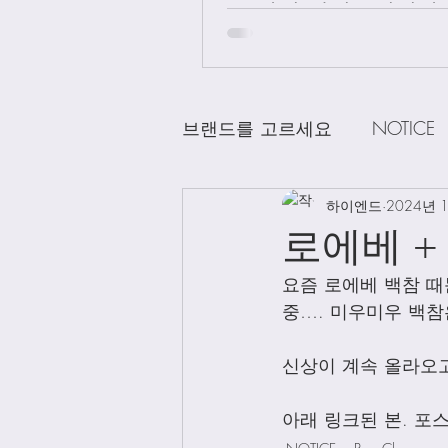
급 차이 알려드립니다.
브랜드를 고르세요
NOTICE
CHANEL
하이엔드
DELVAUX
2024년 
D
로에베 +
요즘 로에베 백참 때
LOEWE
LV
Loro Pian
중…. 미우미우 백참
신상이 계속 올라오
Bag Charms
Clothing
아래 링크된 본. 포