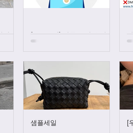
샤넬 +
[중요공지] 카톡 문의 응대 시
간
샘플세일
[