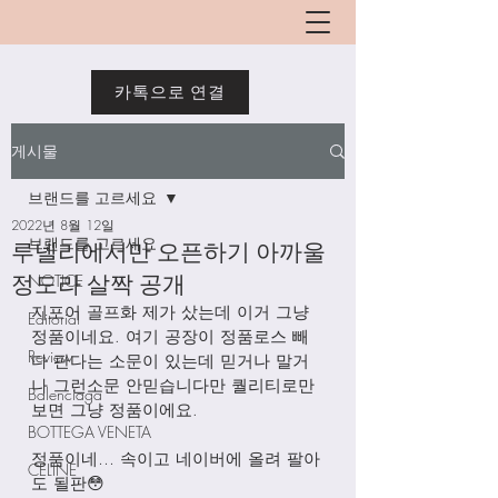
카톡으로 연결
게시물
브랜드를 고르세요
2022년 8월 12일
브랜드를 고르세요
루넬리에서만 오픈하기 아까울
정도라 살짝 공개
NOTICE
지포어 골프화 제가 샀는데 이거 그냥 
Editorial
정품이네요. 여기 공장이 정품로스 빼
Review
다 판다는 소문이 있는데 믿거나 말거
나 그런소문 안믿습니다만 퀄리티로만 
Balenciaga
보면 그냥 정품이에요. 
BOTTEGA VENETA
정품이네… 속이고 네이버에 올려 팔아
CELINE
도 될판😳