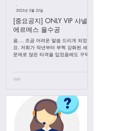
-
2023년 2월 22일
[중요공지] ONLY VIP 샤넬 +
에르메스 올수공
음.... 조금 어려운 말씀 드리게 되었어
요. 저희가 작년부터 부쩍 강화된 세관
문제로 많은 타격을 입었음에도 꾸역꾸
역 끌고 왔었는데요. 3월1일 부터는 모
든 샤넬 제품과 에르메스 올수공은 VIP
고객님들께만 판매 하기로 결정 했습니
다. Vip...