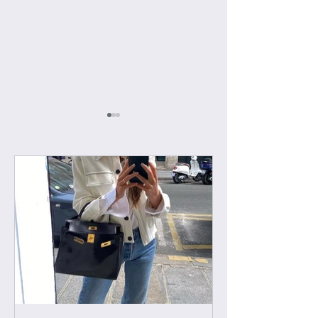
[우버급 슈즈] 샤넬 발레
[우버급 슈즈] 샤
리나 / 슬링백
커즈