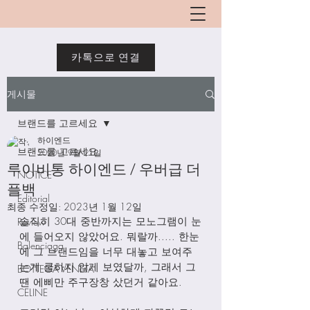
카톡으로 연결
게시물
브랜드를 고르세요
하이엔드
브랜드를 고르세요
2020년 9월 21일
루이비통 하이엔드 / 우버급 더
NOTICE
플백
Editorial
최종 수정일:
2023년 1월 12일
솔직히 30대 중반까지는 모노그램이 눈
Review
에 들어오지 않았어요. 뭐랄까..... 한눈
Balenciaga
에 그 브랜드임을 너무 대놓고 보여주
는게 쿨하지 않게 보였달까, 그래서 그
BOTTEGA VENETA
땐 에삐만 주구장창 샀던거 같아요. 
CELINE