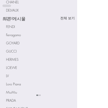
CHANEL
DELVAUX
최근 게시물
전체 보기
DIOR
FENDI
Ferragamo
GOYARD
GUCCI
HERMES
LOEWE
LV
Loro Piana
MiuMiu
PRADA