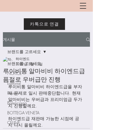
카톡으로 연결
게시물
브랜드를 고르세요
하이엔드
브랜드를 고르세요
2022년 3월 15일
루이비통 알마비비 하이엔드급
NOTICE
픔절로 우버급만 진행
Editorial
루이비통 알마비비 하이엔드급을 부자
Review
재 문제로 일시 판매중단합니다. 현재 
알마비비는 우버급과 프리미엄급 두가
Balenciaga
지 진행할께요. 
BOTTEGA VENETA
하이엔드급 재판매 가능한 시점에 공
CELINE
지 다시 올릴께요. 