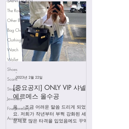
SAINT LAUENT
The Row
인스타그램
Other Brands
[중요공지] 카톡 문의 응
Bag Charms
대 시간
Clothing
Watch
Wallet
Shoes
-
2023년 2월 22일
Scarfs
[중요공지] ONLY VIP 샤넬 +
Straps
에르메스 올수공
Jewellery
음.... 조금 어려운 말씀 드리게 되었어
Fine Jewellery
요. 저희가 작년부터 부쩍 강화된 세관
Accessories
문제로 많은 타격을 입었음에도 꾸역꾸
역 끌고 왔었는데요. 3월1일 부터는 모