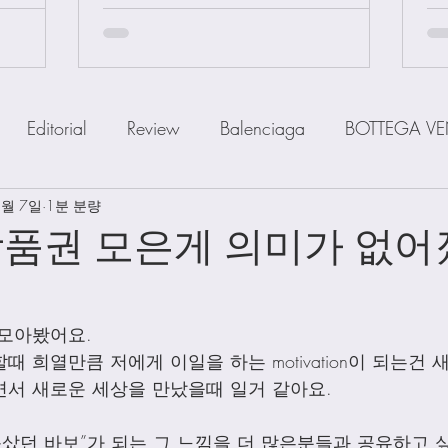
Editorial
Review
Balenciaga
BOTTEGA VE
3월 7일
IOR
1분 분량
FENDI
Ferragamo
GOYARD
GUCCI
상품권 모은게 의미가 없
a
MiuMiu
PRADA
SAINT LAUENT
The R
 모아봤어요.
 희열만큼 저에게 이일을 하는 motivation이 되는건 
Watch
Wallet
Shoes
Scarfs
Straps
서 새로운 세상을 만났을때 일거 같아요.
품샀던 바보”가 되는 그 느낌을 더 많은분들과 공유하고 