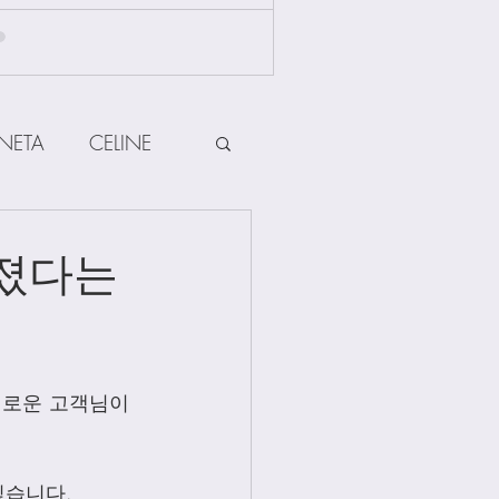
NETA
CELINE
HERMES
어졌다는
ow
Other Brands
새로운 고객님이 
Jewellery
싶습니다.