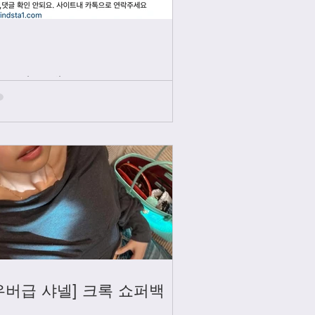
인스타그램
우버급 샤넬] 크록 쇼퍼백