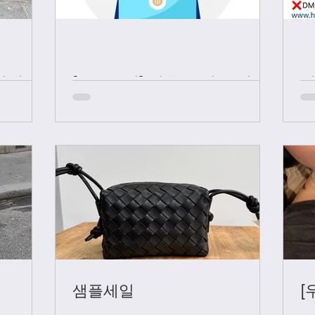
샤넬 +
[중요공지] 카톡 문의 응대 시
간
샘플세일
[