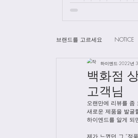
급 차이 알려드립니다.
브랜드를 고르세요
NOTICE
CHANEL
하이엔드
DELVAUX
2022년 
D
백화점 
고객님
LOEWE
LV
Loro Pian
오랜만에 리뷰를 좀
새로운 제품을 발굴할때
Bag Charms
Clothing
하이엔드를 알게 되면
제가 느꼈던 그 “정