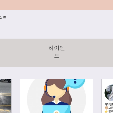
/의류
하이엔
드