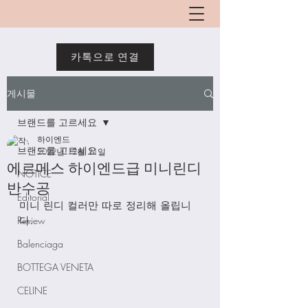
카톡으로 연결
게시물
브랜드를 고르세요
하이엔드
브랜드를 고르세요
2022년 12월 31일
에르메스 하이엔드급 미니린디
NOTICE
반수공
Editorial
미니 린디 컬러만 따로 정리해 올립니
Review
다. 
Balenciaga
BOTTEGA VENETA
CELINE