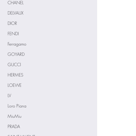
CHANEL
DELVAUX
DIOR
FENDI
Ferragamo
GOYARD
GUCCI
HERMES
LOEWE
LV
Loro Piana
MiuMiu
PRADA