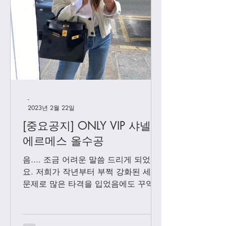
HERMES 하이엔드급 린디 반수
공 / 올수공
-
2023년 2월 22일
[중요공지] ONLY VIP 샤넬 +
에르메스 올수공
음.... 조금 어려운 말씀 드리게 되었어
요. 저희가 작년부터 부쩍 강화된 세관
문제로 많은 타격을 입었음에도 꾸역꾸
역 끌고 왔었는데요. 3월1일 부터는 모
든 샤넬 제품과 에르메스 올수공은 VIP
고객님들께만 판매 하기로 결정 했습니