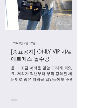
[우버급 생로랑] 칼립소
-
2023년 2월 22일
[중요공지] ONLY VIP 샤넬 +
에르메스 올수공
음.... 조금 어려운 말씀 드리게 되었어
요. 저희가 작년부터 부쩍 강화된 세관
문제로 많은 타격을 입었음에도 꾸역꾸
역 끌고 왔었는데요. 3월1일 부터는 모
든 샤넬 제품과 에르메스 올수공은 VIP
고객님들께만 판매 하기로 결정 했습니
다. Vip...