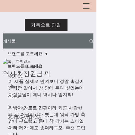
카톡으로 연결
게시물
브랜드를 고르세요
하이엔드
브랜드를 고르세요
2024년 4월 6일
역시 차정원님 픽
NOTICE
이 제품 실제로 만져보니 정말 촉감이 
Editorial
솜사탕 같아서 참 맘에 든다 싶었는데 
차정원님이 매니 역시나 엄지척!
Review
Balenciaga
가방이 가로로 긴편이라 키큰 사람한
테 잘 어울리겠다 했는데 워낙 가방 촉
BOTTEGA VENETA
감이 부드럽고 몸에 착 감기는 스타일
CELINE
이라 제가 매도 좋더라구오. 추천 드립
니다. 