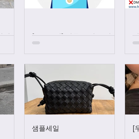
샤넬 +
[중요공지] 카톡 문의 응대 시
간
샘플세일
[