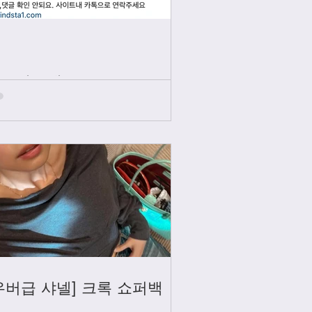
인스타그램
우버급 샤넬] 크록 쇼퍼백