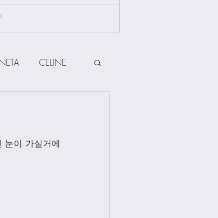
NETA
CELINE
HERMES
ow
Other Brands
면 눈이 가실거에
Jewellery