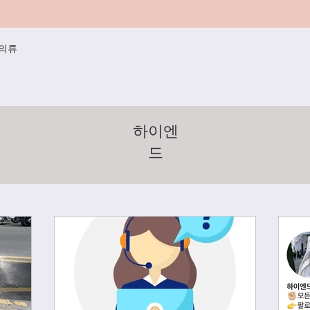
/의류
하이엔
드