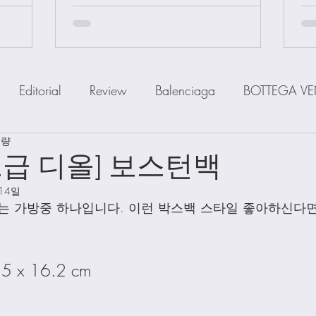
Editorial
Review
Balenciaga
BOTTEGA VE
분량
IOR
FENDI
Ferragamo
GOYARD
GUCCI
급 디올] 보스턴백
 14일
a
MiuMiu
PRADA
SAINT LAUENT
The R
는 가방중 하나입니다. 이런 박스백 스타일 좋아하신다
Watch
Wallet
Shoes
Scarfs
Straps
5 x 16.2 cm