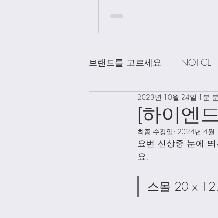
급 차이 알려드립니다.
브랜드를 고르세요
NOTICE
2023년 10월 24일
1분 
CHANEL
DELVAUX
D
[하이엔드
최종 수정일:
2024년 4월
LOEWE
LV
Loro Pian
요번 신상중 눈에 띄
요. 
Bag Charms
Clothing
스몰 20 x 12.