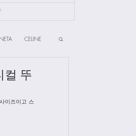
NETA
CELINE
HERMES
티컬 뚜
ow
Other Brands
 사이즈이고 스
Jewellery