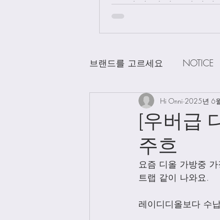
급 차이 알려드립니다.
브랜드를 고르세요
NOTICE
CHANEL
Hi Onni
DELVAUX
2025년 6
D
[우버급 
주흐
LOEWE
LV
Loro Pian
요즘 디올 가방중 가
트랩 같이 나와요. 
Bag Charms
Clothing
레이디디올보다 수납