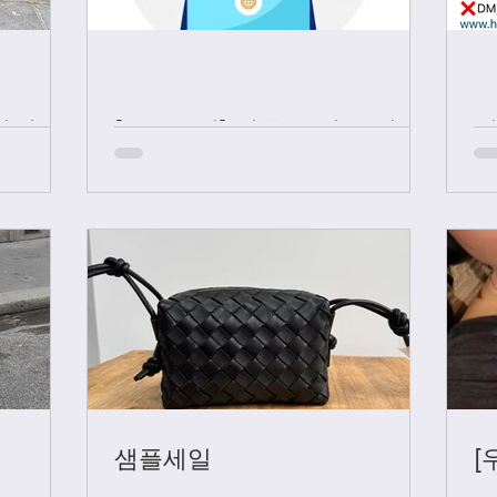
샤넬 +
[중요공지] 카톡 문의 응대 시
간
샘플세일
[