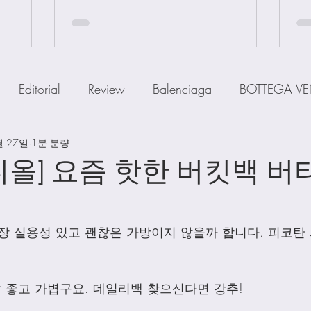
Editorial
Review
Balenciaga
BOTTEGA VE
월 27일
IOR
1분 분량
FENDI
Ferragamo
GOYARD
GUCCI
디올] 요즘 핫한 버킷백 버
a
MiuMiu
PRADA
SAINT LAUENT
The R
장 실용성 있고 괜찮은 가방이지 않을까 합니다. 피코탄
Watch
Wallet
Shoes
Scarfs
Straps
 좋고 가볍구요. 데일리백 찾으신다면 강추!