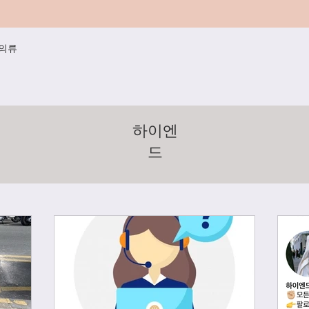
/의류
하이엔
드