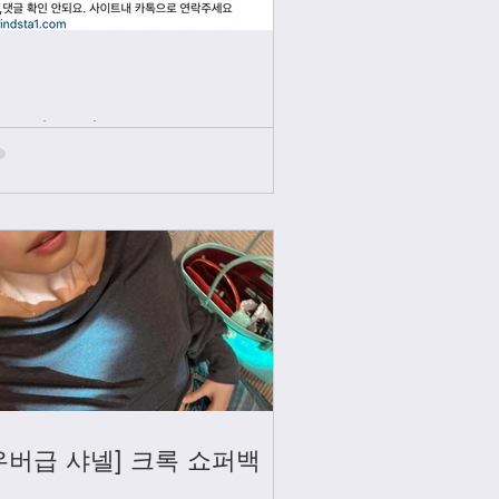
인스타그램
우버급 샤넬] 크록 쇼퍼백