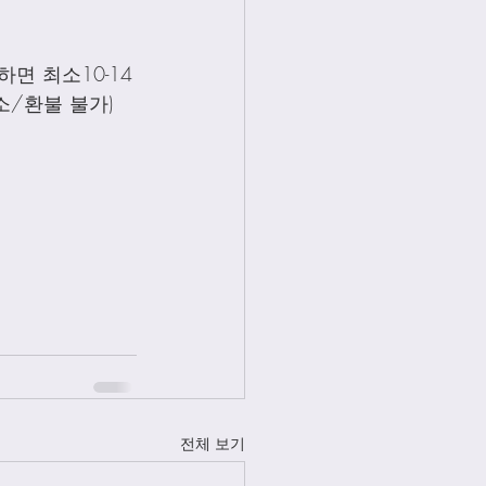
면 최소10-14
소/환불 불가)
전체 보기