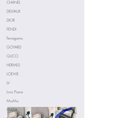
CHANEL
DELVAUX
DIOR
FENDI
Ferragamo
GOYARD
GUCCI
HERMES
LOEWE
LV
Loro Piana
MiuMiu
PRADA