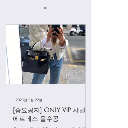
[우버급] 디올 지갑
[우버급 지갑] 디
슬롯
-
2023년 2월 22일
[중요공지] ONLY VIP 샤넬 +
에르메스 올수공