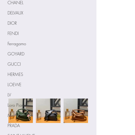
CHANEL
DELVAUX
DIOR
FENDI
Ferragamo
GOYARD
GUCCI
HERMES
LOEWE
LV
Loro Piana
MiuMiu
PRADA