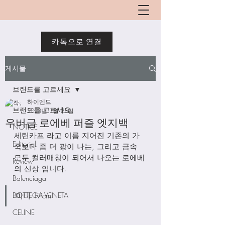
카톡으로 연결
게시물
브랜드를 고르세요
하이엔드
브랜드를 고르세요
2023년 1월 28일
우버급 로에베 퍼즐 엣지백
NOTICE
세틴카프 라고 이름 지어진 기존의 가
Editorial
죽보다 좀 더 광이 나는, 그리고 금속 
모두 컬러매칭이 되어서 나오는 로에베
Review
의 신상 입니다. 
Balenciaga
BOTTEGA VENETA
미니 17cm
CELINE