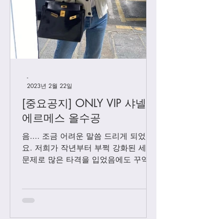
로에베 우버급 호보 퍼즐백
-
2023년 2월 22일
[중요공지] ONLY VIP 샤넬 +
에르메스 올수공
음.... 조금 어려운 말씀 드리게 되었어
요. 저희가 작년부터 부쩍 강화된 세관
문제로 많은 타격을 입었음에도 꾸역꾸
역 끌고 왔었는데요. 3월1일 부터는 모
든 샤넬 제품과 에르메스 올수공은 VIP
고객님들께만 판매 하기로 결정 했습니
다. Vip...