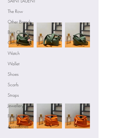
SAINT LAUENT
The Row
Other Brands
Bag Charms
Clothing
Watch
Wallet
Shoes
Scarfs
Straps
Jewellery
Fine Jewellery
Accessories