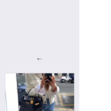
[우버급 까레] 루
[우버급 루이비통] 캐리
올 BB