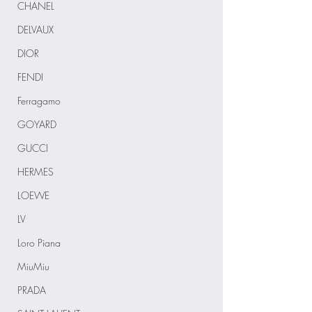
CHANEL
DELVAUX
DIOR
FENDI
Ferragamo
GOYARD
GUCCI
HERMES
LOEWE
LV
Loro Piana
MiuMiu
PRADA