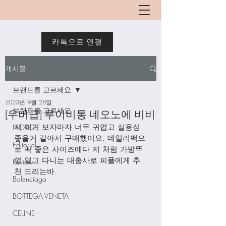
카톡으로 연결
게시물
브랜드를 고르세요
2023년 9월 28일
브랜드를 고르세요
[우버급] 루이비통 네오노에 비비
저 이거 보자마자 너무 귀엽고 실용성 
NOTICE
좋을거 같아서 구매했어요. 데일리백으
Editorial
로 딱 좋은 사이즈에다 저 처럼 가방뚜
껑 열고 다니는 대충사로 피플에게 추
Review
천 드리는바. 
Balenciaga
BOTTEGA VENETA
CELINE