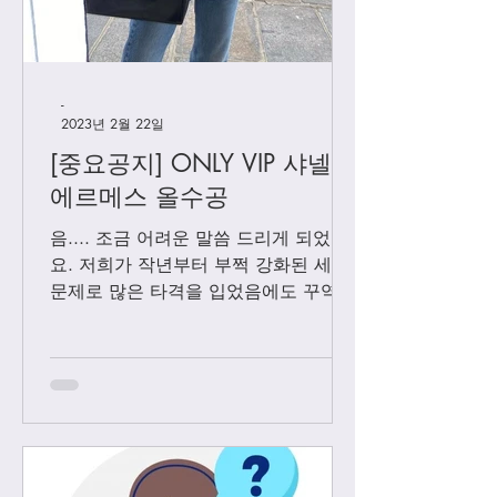
-
2023년 2월 22일
[중요공지] ONLY VIP 샤넬 +
에르메스 올수공
음.... 조금 어려운 말씀 드리게 되었어
요. 저희가 작년부터 부쩍 강화된 세관
문제로 많은 타격을 입었음에도 꾸역꾸
역 끌고 왔었는데요. 3월1일 부터는 모
든 샤넬 제품과 에르메스 올수공은 VIP
고객님들께만 판매 하기로 결정 했습니
다. Vip...