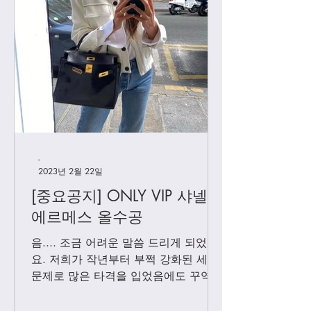
[미우미우 백참]
[우버급 슈즈] 미우미우
시어링 부츠
-
2023년 2월 22일
[중요공지] ONLY VIP 샤넬 +
에르메스 올수공
음.... 조금 어려운 말씀 드리게 되었어
요. 저희가 작년부터 부쩍 강화된 세관
문제로 많은 타격을 입었음에도 꾸역꾸
역 끌고 왔었는데요. 3월1일 부터는 모
든 샤넬 제품과 에르메스 올수공은 VIP