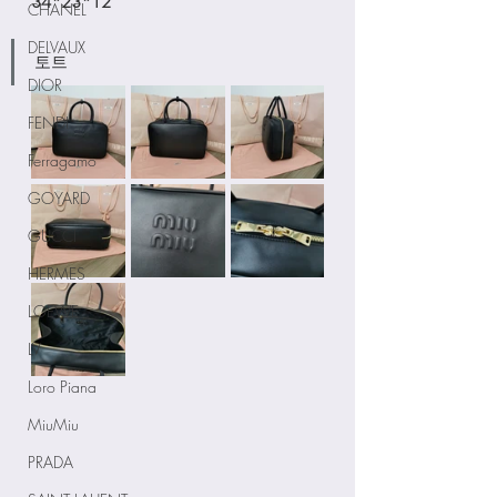
34*23*12
CHANEL
DELVAUX
토트
DIOR
FENDI
Ferragamo
GOYARD
GUCCI
HERMES
LOEWE
LV
Loro Piana
MiuMiu
PRADA