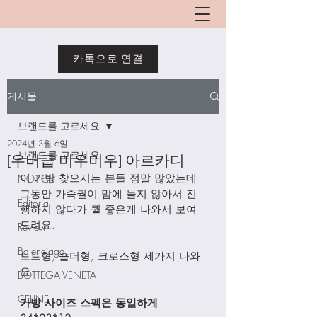
카톡으로 연결
게시물
브랜드를 고르세요
2024년 3월 6일
브랜드를 고르세요
[우버급 미우미우] 아르카디
이 가방 찾으시는 분들 정말 많았는데 
NOTICE
그동안 가죽퀄이 맘에 들지 않아서 진
Editorial
행하지 않다가 퀄 좋은게 나와서 보여
드려요. 
Review
Balenciaga
토트형, 숄더형, 크로스형 세가지 나와
요. 
BOTTEGA VENETA
CELINE
가방 사이즈 스펙은 동일하게 