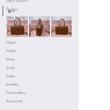
SAINT LAUENT
The Row
숄더
Other Brands
Bag Charms
Clothing
Watch
Wallet
Shoes
Scarfs
Straps
Jewellery
Fine Jewellery
Accessories