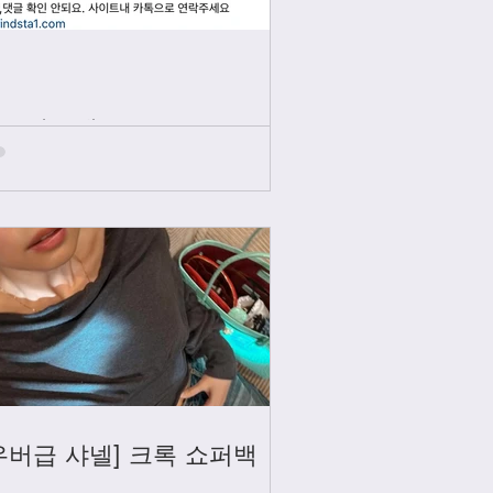
인스타그램
우버급 샤넬] 크록 쇼퍼백