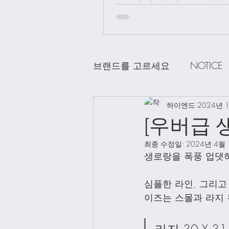
급 차이 알려드립니다.
브랜드를 고르세요
NOTICE
CHANEL
하이엔드
DELVAUX
2024년 
D
[우버급 생
최종 수정일:
2024년 4월
LOEWE
LV
Loro Pian
생로랑을 폭풍 업댓하
심플한 라인, 그리고
Bag Charms
Clothing
이즈는 스몰과 라지 