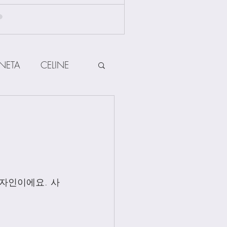
NETA
CELINE
HERMES
ow
Other Brands
디자인이에요. 사
Jewellery