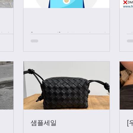
샤넬 +
[중요공지] 카톡 문의 응대 시
간
샘플세일
[