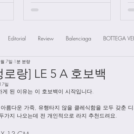
Editorial
Review
Balenciaga
BOTTEGA VE
1월 7일
IOR
1분 분량
FENDI
Ferragamo
GOYARD
GUCCI
로랑] LE 5 A 호보백
 17일
a
MiuMiu
PRADA
SAINT LAUENT
The R
게 된 이유는 이 호보백이 시작입니다. 
 아름다운 가죽, 유행타지 않을 클레식함을 모두 갖춘 
Watch
Wallet
Shoes
Scarfs
Straps
두가지 나오는데 전 개인적으로 라지 추천드려요. 