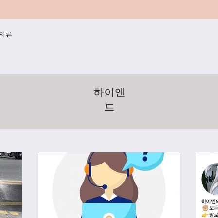
/의류
하이엔
드