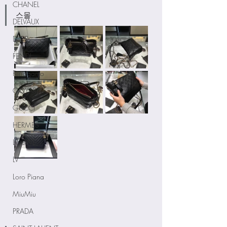
CHANEL
스몰
DELVAUX
DIOR
FENDI
Ferragamo
GOYARD
GUCCI
HERMES
LOEWE
LV
Loro Piana
MiuMiu
PRADA