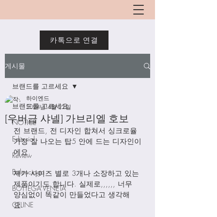
카톡으로 연결
게시물
브랜드를 고르세요
하이엔드
브랜드를 고르세요
2024년 4월 22일
[우버급 샤넬] 가브리엘 호보
NOTICE
전 브랜드, 전 디자인 합쳐서 싱크로율 
Editorial
가장 잘 나오는 탑5 안에 드는 디자인이
에요. 
Review
Balenciaga
제가 사이즈 별로 3개나 소장하고 있는 
제품이기도 합니다. 실제로,,,,,, 너무 
BOTTEGA VENETA
양심없이 똑같이 만들었다고 생각해
CELINE
요. 