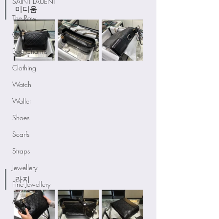
SAINT LAUENT
미디움
The Row
Other Brands
Bag Charms
Clothing
Watch
Wallet
Shoes
Scarfs
Straps
Jewellery
라지
Fine Jewellery
Accessories