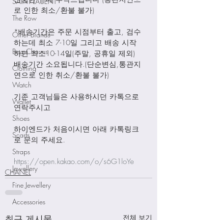
SAINT LAUENT
로 인한 최소/환불 불가)
The Row
*배송기간은 주문 시점부터 출고, 검수
Other Brands
하는데 최소 7-10일 그리고 배송 시작
Bag Charms
하면 최소10-14일(주말, 공휴일 제외) 
배송기간 소요됩니다.(단순변심,통관지
Clothing
연으로 인한 취소/환불 불가)
Watch
기존 고객님들은 사용하시던 카톡으로 
Wallet
연락주시고
Shoes
하이엔드가 처음이시면 아래 카톡링크
Scarfs
로 문의 주세요.
Straps
https://open.kakao.com/o/s6G1loYe
Jewellery
CHANEL
Fine Jewellery
Accessories
최근 게시물
전체 보기