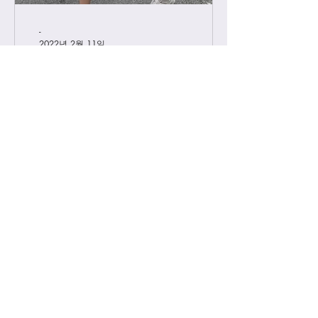
-
2022년 2월 11일
급 차이 알려드립니다.
하이엔드에서 진행하는 급 정리를 해볼
게요. 하이엔드가 처음이신 분들의 이
해를 돕기위해, 그리고 기존 고객님들
중 헷갈려 하시는분들을 위해 최대한
쉽게 설명드리려 합니다. 기존에는 브
랜드별 제일 잘 나오는 공장제품을 하
이엔드급 /...