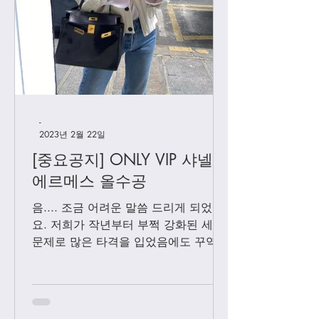
[우버급 샤넬] 맥시 플랩
[우버급 샤넬] 신
백
백
-
2023년 2월 22일
[중요공지] ONLY VIP 샤넬 +
에르메스 올수공
음.... 조금 어려운 말씀 드리게 되었어
요. 저희가 작년부터 부쩍 강화된 세관
문제로 많은 타격을 입었음에도 꾸역꾸
역 끌고 왔었는데요. 3월1일 부터는 모
든 샤넬 제품과 에르메스 올수공은 VIP
고객님들께만 판매 하기로 결정 했습니
다. Vip...