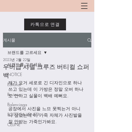
카톡으로 연결
게시물
브랜드를 고르세요
2023년 2월 22일
브랜드를 고르세요
우버급 샤넬 크루즈 버티컬 쇼퍼
백
NOTICE
제가 요거 세로로 긴 디자인으로 하나 
Editorial
쓰고 있는데 이 가방은 정말 오버 하나
Review
도 안하고 실물이 백배 예뻐요. 
Balenciaga
공장에서 사진을 느므 못찍는거 아니
BOTTEGA VENETA
냐 싶었는데 이 가죽 자체가 사진발을 
잘 안받는 가죽인가봐요. 
CELINE