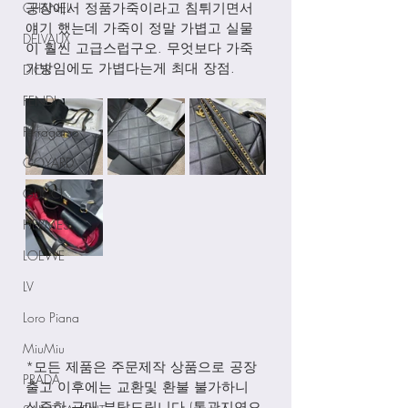
CHANEL
공장에서 정품가죽이라고 침튀기면서 
얘기 했는데 가죽이 정말 가볍고 실물
DELVAUX
이 훨씬 고급스럽구오. 무엇보다 가죽 
가방임에도 가볍다는게 최대 장점. 
DIOR
FENDI
Ferragamo
GOYARD
GUCCI
HERMES
LOEWE
LV
Loro Piana
MiuMiu
*모든 제품은 주문제작 상품으로 공장
PRADA
출고 이후에는 교환및 환불 불가하니 
신중한 구매 부탁드립니다 (통관지연으