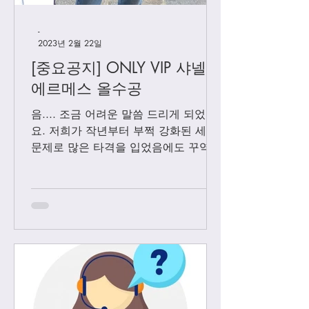
-
2023년 2월 22일
[중요공지] ONLY VIP 샤넬 +
에르메스 올수공
음.... 조금 어려운 말씀 드리게 되었어
요. 저희가 작년부터 부쩍 강화된 세관
문제로 많은 타격을 입었음에도 꾸역꾸
역 끌고 왔었는데요. 3월1일 부터는 모
든 샤넬 제품과 에르메스 올수공은 VIP
고객님들께만 판매 하기로 결정 했습니
다. Vip...