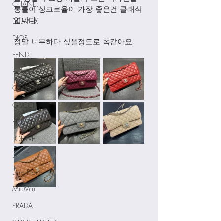
CHANEL
통틀어 싱크로율이 가장 좋은건 클래식
입니다. 
DELVAUX
DIOR
정말 너무하다 싶을정도로 똑같아요. 
FENDI
Ferragamo
GOYARD
GUCCI
HERMES
LOEWE
LV
Loro Piana
MiuMiu
PRADA