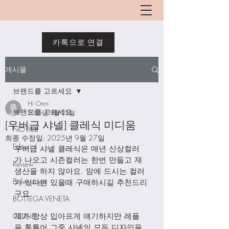
카톡으로 연결
게시물
브랜드를 고르세요
Hi Onni
브랜드를 고르세요
2025년 9월 25일
[우버급 샤넬] 클레식 미디움
NOTICE
최종 수정일:
2025년 9월 27일
Editorial
우버급 샤넬 클레식은 매년 신상컬러
가 나오고 시즌컬러는 한번 만들고 재
Review
생산을 하지 않아요. 맘에 드시는 컬러
Balenciaga
가 있다면 있을때 구매하시길 추천드리
구요. 
BOTTEGA VENETA
CELINE
제가 항상 입아프게 얘기하지만 레플
을 통틀어 그중 샤넬의 모든 디자인을 