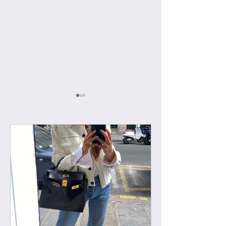
[우버급 샤넬] 맥시 플랩
[우버급 샤넬] 신
백
백