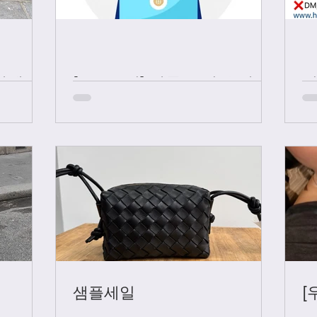
샤넬 +
[중요공지] 카톡 문의 응대 시
간
샘플세일
[