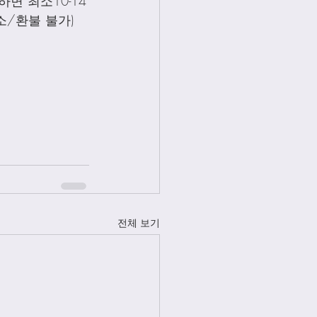
면 최소10-14
소/환불 불가)
전체 보기