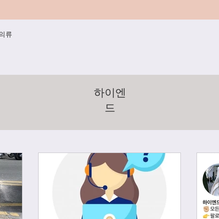
/의류
하이엔
드