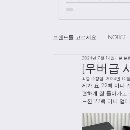
급 차이 알려드립니다.
브랜드를 고르세요
NOTICE
2024년 7월 14일
1분 분
CHANEL
DELVAUX
D
[우버급 
최종 수정일:
2024년 10
LOEWE
LV
Loro Pian
제가 요 22백 미니
편하게 잘 들어가고 
느낀 22백 미니 업
Bag Charms
Clothing