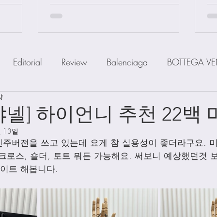
Editorial
Review
Balenciaga
BOTTEGA VE
량
IOR
FENDI
Ferragamo
GOYARD
GUCCI
샤넬] 하이언니 추천 22백 
월 13일
a
MiuMiu
PRADA
SAINT LAUENT
The R
 진주버전을 쓰고 있는데 요게 참 실용성이 좋더라구요. 
크로스, 숄더, 토트 뭐든 가능해요. 써보니 예상했던것 보
데이트 해봅니다. 
Watch
Wallet
Shoes
Scarfs
Straps