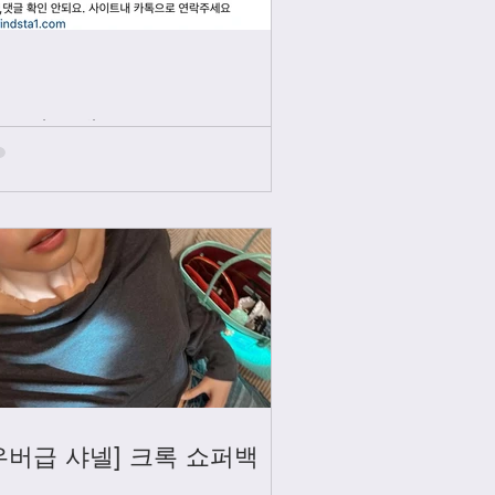
인스타그램
우버급 샤넬] 크록 쇼퍼백