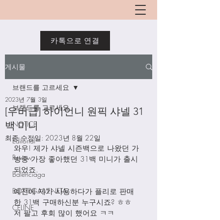
카톡으로 연결
게시물
브랜드를 고르세요
2023년 7월 3일
브랜드를 고르세요
[우버급] 하이언니 원픽 샤넬 31
백 미니
NOTICE
최종 수정일:
2023년 8월 22일
Editorial
와우! 제가 샤넬 시즌백으로 나왔던 가
Review
방중 가장 좋아했던 31백 미니가 출시 
되었죠.
Balenciaga
BOTTEGA VENETA
예전에 제가 사용하다가 플리로 판매
한 31백 구매하신분 누구시죠? ㅎㅎ 
CELINE
저 팔고 후회 많이 했어요 ㅋㅋ