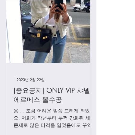
[우버급 샤넬] 맥시 플랩
[우버급 샤넬] 신
백
백
-
2023년 2월 22일
[중요공지] ONLY VIP 샤넬 +
에르메스 올수공
음.... 조금 어려운 말씀 드리게 되었어
요. 저희가 작년부터 부쩍 강화된 세관
문제로 많은 타격을 입었음에도 꾸역꾸
역 끌고 왔었는데요. 3월1일 부터는 모