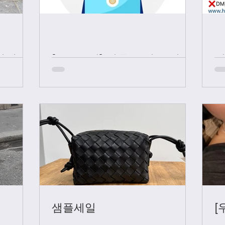
샤넬 +
[중요공지] 카톡 문의 응대 시
간
샘플세일
[