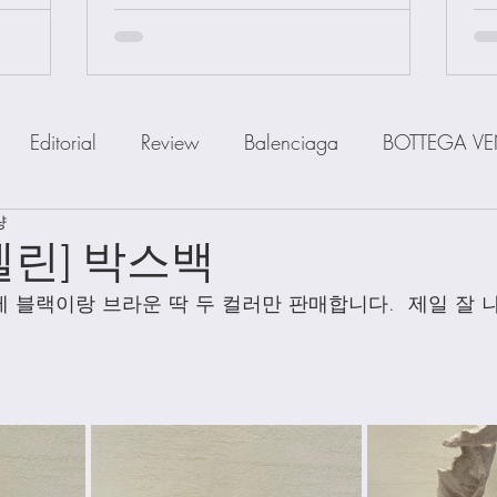
Editorial
Review
Balenciaga
BOTTEGA VE
량
IOR
FENDI
Ferragamo
GOYARD
GUCCI
셀린] 박스백
 블랙이랑 브라운 딱 두 컬러만 판매합니다.  제일 잘 
a
MiuMiu
PRADA
SAINT LAUENT
The R
Watch
Wallet
Shoes
Scarfs
Straps