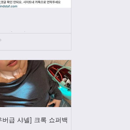
인스타그램
우버급 샤넬] 크록 쇼퍼백