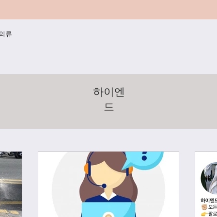
/의류
하이엔
드