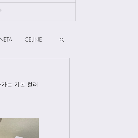
NETA
CELINE
HERMES
나가는 기본 컬러
ow
Other Brands
Jewellery