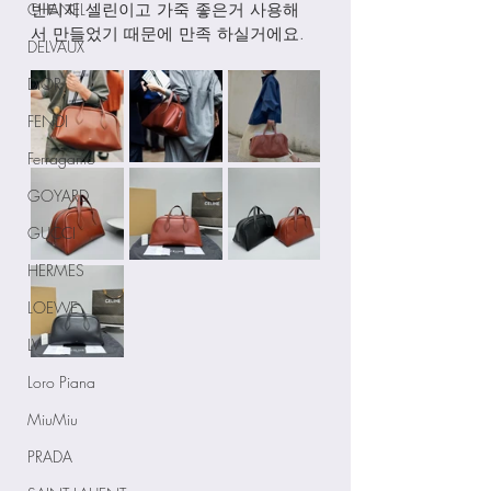
CHANEL
빈티지 셀린이고 가죽 좋은거 사용해
서 만들었기 때문에 만족 하실거에요. 
DELVAUX
DIOR
FENDI
Ferragamo
GOYARD
GUCCI
HERMES
LOEWE
LV
Loro Piana
MiuMiu
PRADA