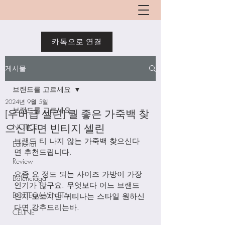
카톡으로 연결
게시물
브랜드를 고르세요
2024년 9월 5일
브랜드를 고르세요
[우버급 셀린] 퀄 좋은 가죽백 찾
으신다면 빈티지 셀린
NOTICE
브랜드 티 나지 않는 가죽백 찾으신다
Editorial
면 추천드립니다. 
Review
요즘 요 정도 되는 사이즈 가방이 가장 
Balenciaga
인기가 많구요. 무엇보다 어느 브랜드
BOTTEGA VENETA
인지 모르지만 귀티나는 스타일 원하신
다면 강추드리는바. 
CELINE