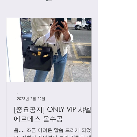
[우버급 셀린] 하프문
[우버급 셀린] 뉴
-
2023년 2월 22일
[중요공지] ONLY VIP 샤넬 +
에르메스 올수공
음.... 조금 어려운 말씀 드리게 되었어