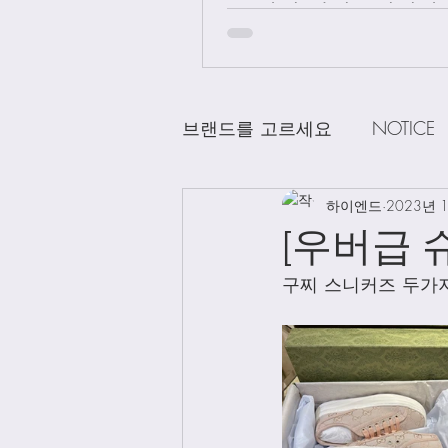
급 차이 알려드립니다.
브랜드를 고르세요
NOTICE
CHANEL
하이엔드
DELVAUX
2023년 
D
[우버급 
구찌 스니커즈 두가지
LOEWE
LV
Loro Pian
Bag Charms
Clothing