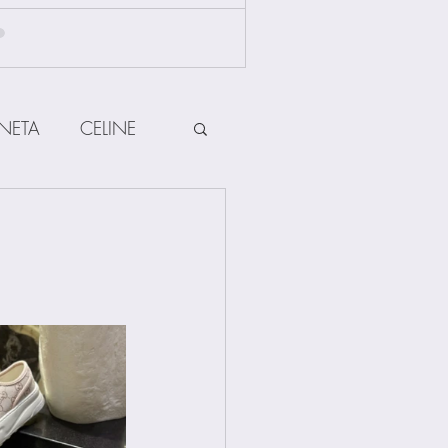
NETA
CELINE
HERMES
ow
Other Brands
Jewellery