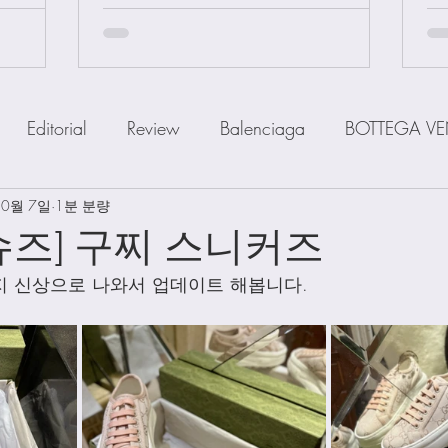
Editorial
Review
Balenciaga
BOTTEGA VE
10월 7일
IOR
1분 분량
FENDI
Ferragamo
GOYARD
GUCCI
슈즈] 구찌 스니커즈
 신상으로 나와서 업데이트 해봅니다. 
a
MiuMiu
PRADA
SAINT LAUENT
The R
Watch
Wallet
Shoes
Scarfs
Straps