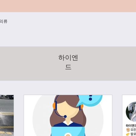
/의류
하이엔
드