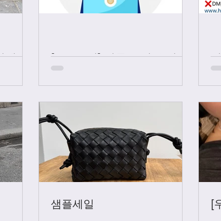
샤넬 +
[중요공지] 카톡 문의 응대 시
간
샘플세일
[