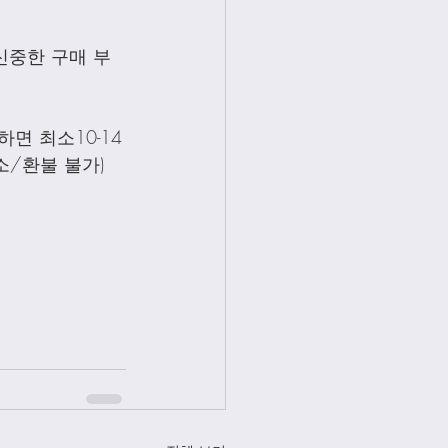
신중한 구매 부
면 최소10-14
소/환불 불가)