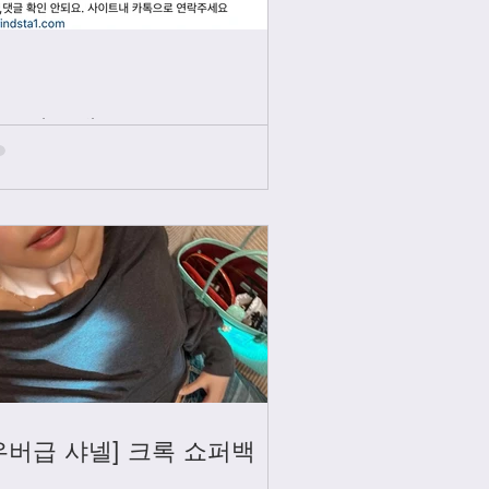
인스타그램
우버급 샤넬] 크록 쇼퍼백