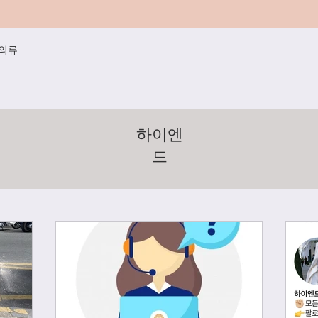
/의류
하이엔
드