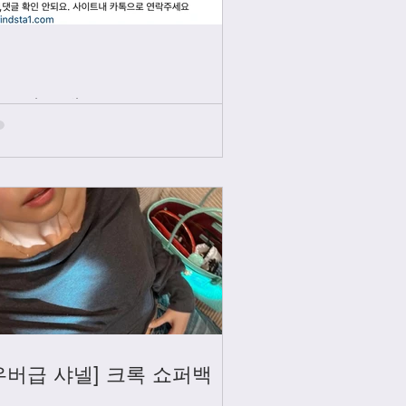
인스타그램
우버급 샤넬] 크록 쇼퍼백