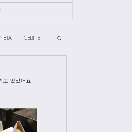
NETA
CELINE
HERMES
참고 있었어요. 
ow
Other Brands
Jewellery