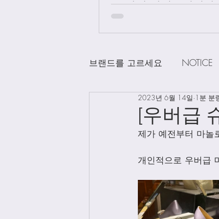
급 차이 알려드립니다.
브랜드를 고르세요
NOTICE
2023년 6월 14일
1분 분
CHANEL
DELVAUX
D
[우버급 
제가 예전부터 마놀로
LOEWE
LV
Loro Pian
개인적으로 우버급 마놀
Bag Charms
Clothing