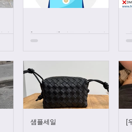
샤넬 +
[중요공지] 카톡 문의 응대 시
간
샘플세일
[