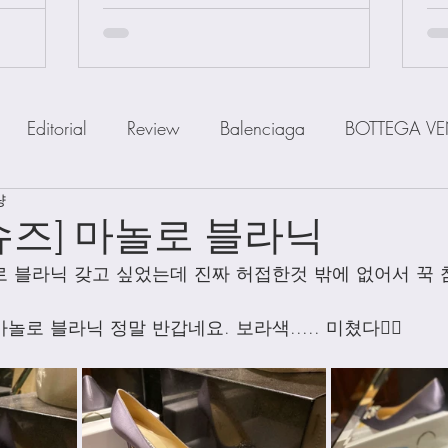
Editorial
Review
Balenciaga
BOTTEGA VE
량
IOR
FENDI
Ferragamo
GOYARD
GUCCI
슈즈] 마놀로 블라닉
 블라닉 갖고 싶었는데 진짜 허접한것 밖에 없어서 꾹 
a
MiuMiu
PRADA
SAINT LAUENT
The R
로 블라닉 정말 반갑네요. 보라색..... 미쳤다😮‍💨
Watch
Wallet
Shoes
Scarfs
Straps