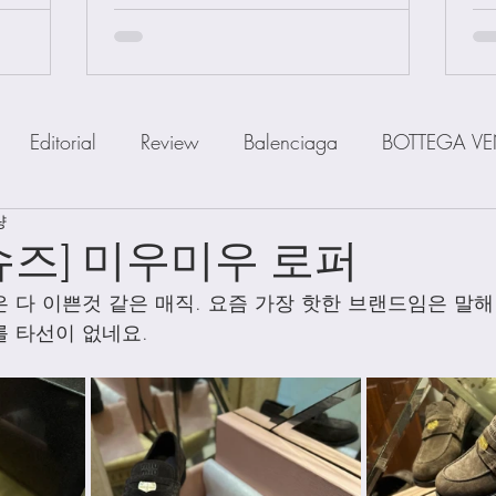
Editorial
Review
Balenciaga
BOTTEGA VE
량
IOR
FENDI
Ferragamo
GOYARD
GUCCI
슈즈] 미우미우 로퍼
 다 이쁜것 같은 매직. 요즘 가장 핫한 브랜드임은 말해
a
MiuMiu
PRADA
SAINT LAUENT
The R
 타선이 없네요. 
Watch
Wallet
Shoes
Scarfs
Straps