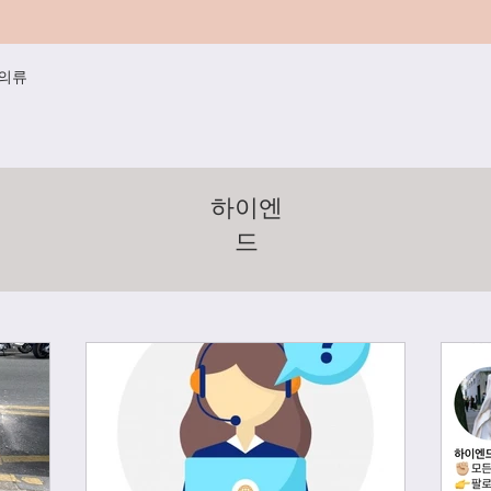
/의류
하이엔
드