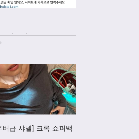
인스타그램
우버급 샤넬] 크록 쇼퍼백