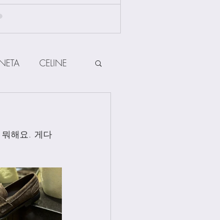
NETA
CELINE
HERMES
 뭐해요. 게다
ow
Other Brands
Jewellery