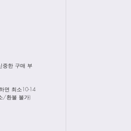
신중한 구매 부
면 최소10-14
소/환불 불가)