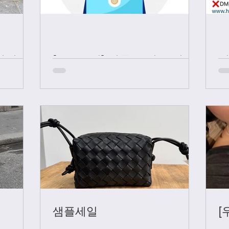
샤넬 +
[중요공지] 카톡 문의 응대 시
간
샘플세일
[