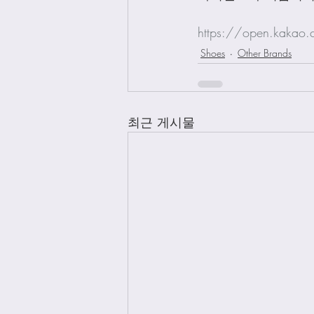
https://open.kakao
Shoes
Other Brands
최근 게시물