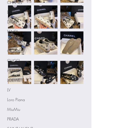
CHANEL
DELVAUX
DIOR
FENDI
Ferragamo
GOYARD
GUCCI
HERMES
LOEWE
LV
Loro Piana
MiuMiu
PRADA