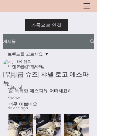
카톡으로 연결
게시물
브랜드를 고르세요
하이엔드
브랜드를 고르세요
2023년 2월 20일
[우버급 슈즈] 샤넬 로고 에스파
NOTICE
듀
Editorial
좀 독특한 에스파듀 어떠세요?
Review
너무 예쁘네요. 
Balenciaga
BOTTEGA VENETA
CELINE