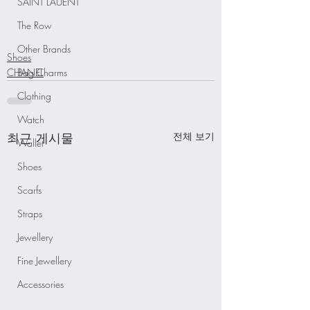
SAINT LAUENT
The Row
Other Brands
Shoes
CHANEL
Bag Charms
Clothing
Watch
최근 게시물
전체 보기
Wallet
Shoes
Scarfs
Straps
Jewellery
Fine Jewellery
Accessories