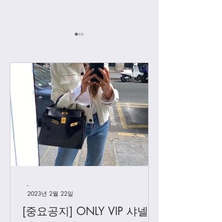
[우버급 샤넬] 맥시 플랩
[우버급 샤넬] 신
백
백
-
2023년 2월 22일
[중요공지] ONLY VIP 샤넬 +