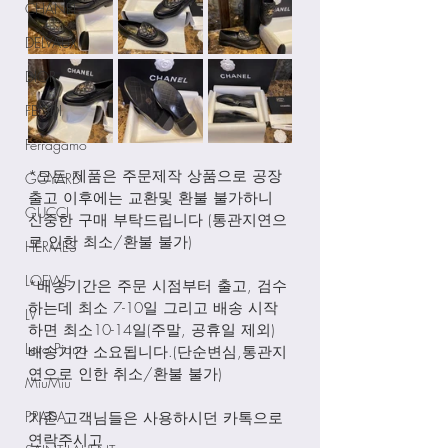
CHANEL
DELVAUX
DIOR
FENDI
Ferragamo
*모든 제품은 주문제작 상품으로 공장
GOYARD
출고 이후에는 교환및 환불 불가하니 
GUCCI
신중한 구매 부탁드립니다 (통관지연으
로 인한 최소/환불 불가)
HERMES
LOEWE
*배송기간은 주문 시점부터 출고, 검수
하는데 최소 7-10일 그리고 배송 시작
LV
하면 최소10-14일(주말, 공휴일 제외) 
Loro Piana
배송기간 소요됩니다.(단순변심,통관지
연으로 인한 취소/환불 불가)
MiuMiu
PRADA
기존 고객님들은 사용하시던 카톡으로 
연락주시고