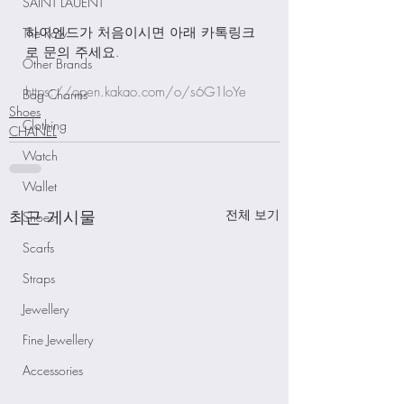
SAINT LAUENT
하이엔드가 처음이시면 아래 카톡링크
The Row
로 문의 주세요.
Other Brands
https://open.kakao.com/o/s6G1loYe
Bag Charms
Shoes
Clothing
CHANEL
Watch
Wallet
최근 게시물
전체 보기
Shoes
Scarfs
Straps
Jewellery
Fine Jewellery
Accessories