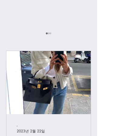
[우버급 샤넬] 맥시 플랩
[우버급 샤넬] 신
백
백
-
2023년 2월 22일