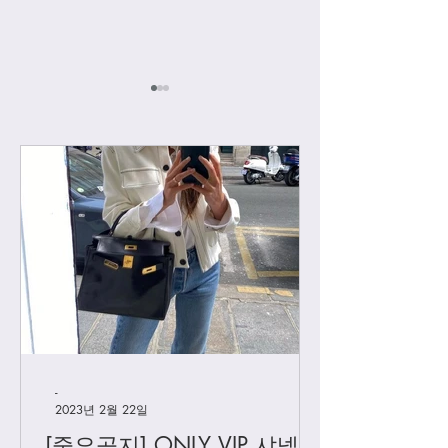
[우버급 샤넬] 맥시 플랩
[우버급 샤넬] 신
백
백
-
2023년 2월 22일
[중요공지] ONLY VIP 샤넬 +