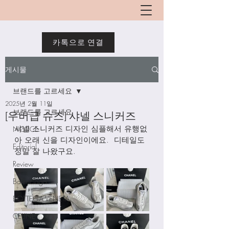
카톡으로 연결
게시물
브랜드를 고르세요
2025년 2월 11일
브랜드를 고르세요
[우버급 슈즈] 샤넬 스니커즈
샤넬 스니커즈 디자인 심플해서 유행없
NOTICE
아 오래 신을 디자인이에요.  디테일도 
Editorial
정말 잘 나왔구요. 
Review
Balenciaga
BOTTEGA VENETA
CELINE