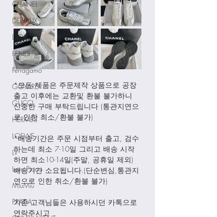
CHANEL
DELVAUX
DIOR
FENDI
Ferragamo
*모든 제품은 주문제작 상품으로 공장
GOYARD
출고 이후에는 교환및 환불 불가하니 
GUCCI
신중한 구매 부탁드립니다 (통관지연으
로 인한 최소/환불 불가)
HERMES
LOEWE
*배송기간은 주문 시점부터 출고, 검수
하는데 최소 7-10일 그리고 배송 시작
LV
하면 최소10-14일(주말, 공휴일 제외) 
Loro Piana
배송기간 소요됩니다.(단순변심,통관지
연으로 인한 취소/환불 불가)
MiuMiu
PRADA
기존 고객님들은 사용하시던 카톡으로 
연락주시고