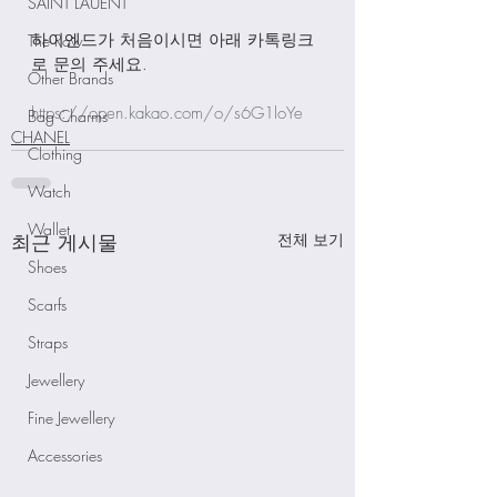
SAINT LAUENT
하이엔드가 처음이시면 아래 카톡링크
The Row
로 문의 주세요.
Other Brands
https://open.kakao.com/o/s6G1loYe
Bag Charms
CHANEL
Clothing
Watch
Wallet
최근 게시물
전체 보기
Shoes
Scarfs
Straps
Jewellery
Fine Jewellery
Accessories