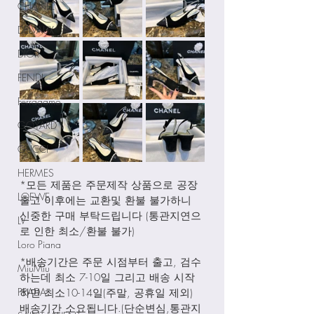
CHANEL
DELVAUX
DIOR
FENDI
Ferragamo
GOYARD
GUCCI
HERMES
*모든 제품은 주문제작 상품으로 공장
LOEWE
출고 이후에는 교환및 환불 불가하니 
신중한 구매 부탁드립니다 (통관지연으
LV
로 인한 최소/환불 불가)
Loro Piana
*배송기간은 주문 시점부터 출고, 검수
MiuMiu
하는데 최소 7-10일 그리고 배송 시작
PRADA
하면 최소10-14일(주말, 공휴일 제외) 
배송기간 소요됩니다.(단순변심,통관지