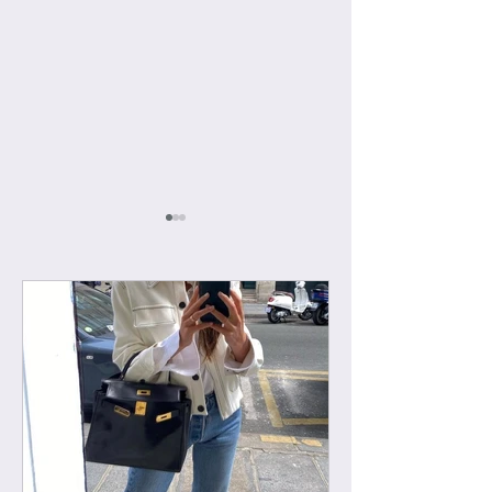
[우버급 샤넬] 맥시 플랩
[우버급 샤넬] 신
백
백