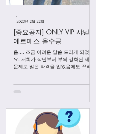
-
2023년 2월 22일
[중요공지] ONLY VIP 샤넬 +
에르메스 올수공
음.... 조금 어려운 말씀 드리게 되었어
요. 저희가 작년부터 부쩍 강화된 세관
문제로 많은 타격을 입었음에도 꾸역꾸
역 끌고 왔었는데요. 3월1일 부터는 모
든 샤넬 제품과 에르메스 올수공은 VIP
고객님들께만 판매 하기로 결정 했습니
다. Vip...