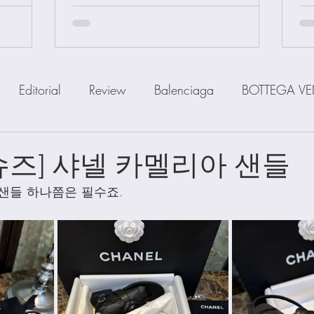
Editorial
Review
Balenciaga
BOTTEGA VE
IOR
FENDI
Ferragamo
GOYARD
GUCCI
슈즈] 샤넬 카멜리아 샌들
샌들 하나쯤은 필수죠. 
a
MiuMiu
PRADA
SAINT LAUENT
The R
Watch
Wallet
Shoes
Scarfs
Straps