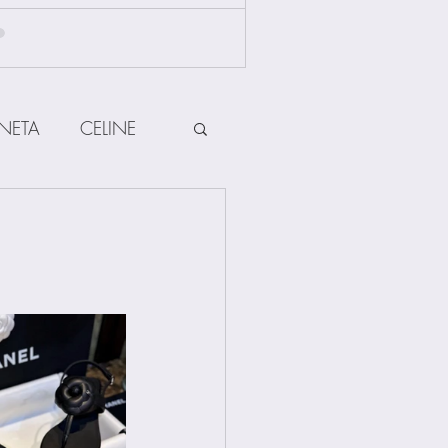
NETA
CELINE
HERMES
ow
Other Brands
Jewellery