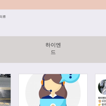
/의류
하이엔
드