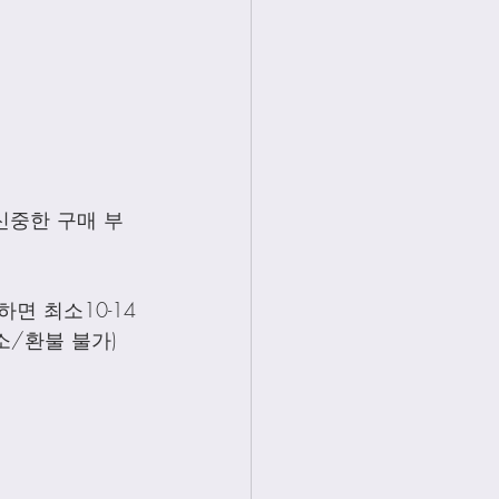
신중한 구매 부
면 최소10-14
소/환불 불가)