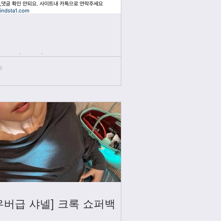
인스타그램
우버급 샤넬] 크록 쇼퍼백