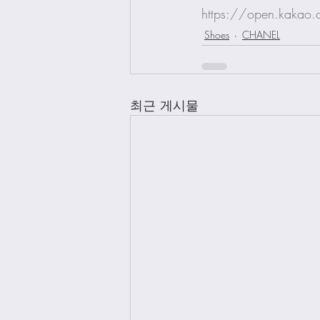
https://open.kakao
Shoes
CHANEL
최근 게시물