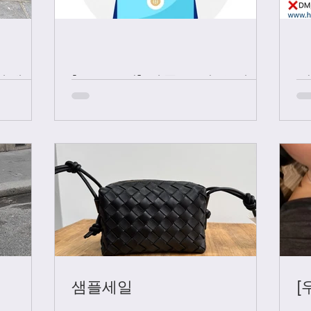
샤넬 +
[중요공지] 카톡 문의 응대 시
간
샘플세일
[