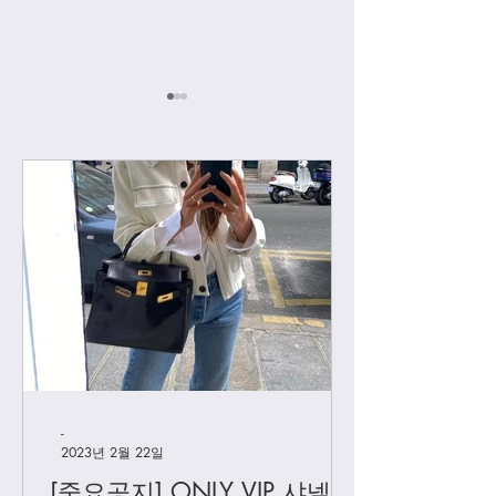
[우버급 디올] 새들백
[우버급 디올] 스
토트 스몰
-
2023년 2월 22일
[중요공지] ONLY VIP 샤넬 +