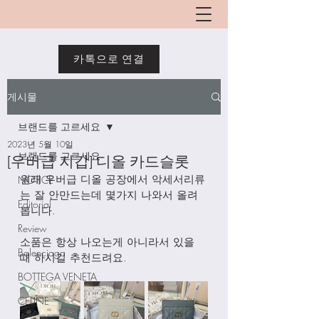
카톡으로 연결
게시물
브랜드를 고르세요
2023년 5월 10일
브랜드를 고르세요
[우버급 지갑] 디올 카드슬롯
원래 우버급 디올 공장에서 악세서리류
NOTICE
는 잘 안만드는데 몇가지 나와서 올려
Editorial
봅니다. 
Review
소품은 항상 나오는게 아니라서 있을
Balenciaga
때 하시길 추천드려요. 
BOTTEGA VENETA
CELINE