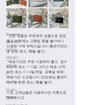
CHANEL
DELVAUX
DIOR
FENDI
Ferragamo
*모든 제품은 주문제작 상품으로 공장
출고 이후에는 교환및 환불 불가하니 
GOYARD
신중한 구매 부탁드립니다 (통관지연으
GUCCI
로 인한 최소/환불 불가)
HERMES
*배송기간은 주문 시점부터 출고, 검수
LOEWE
하는데 최소 7-10일 그리고 배송 시작
하면 최소10-14일(주말, 공휴일 제외) 
LV
배송기간 소요됩니다.(단순변심,통관지
Loro Piana
연으로 인한 취소/환불 불가)
MiuMiu
기존 고객님들은 사용하시던 카톡으로 
PRADA
연락주시고