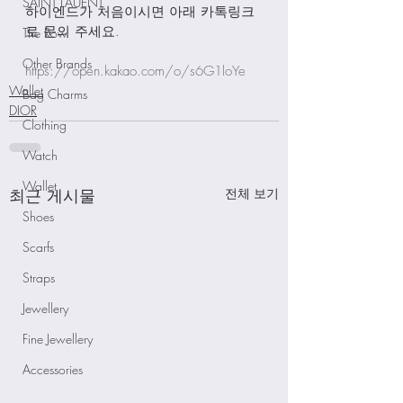
SAINT LAUENT
하이엔드가 처음이시면 아래 카톡링크
로 문의 주세요.
The Row
Other Brands
https://open.kakao.com/o/s6G1loYe
Wallet
Bag Charms
DIOR
Clothing
Watch
Wallet
최근 게시물
전체 보기
Shoes
Scarfs
Straps
Jewellery
Fine Jewellery
Accessories