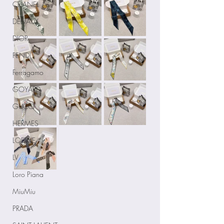
CHANEL
DELVAUX
DIOR
FENDI
Ferragamo
GOYARD
GUCCI
HERMES
LOEWE
LV
Loro Piana
MiuMiu
PRADA