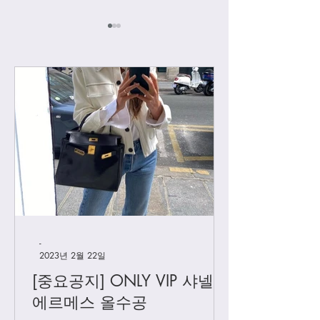
[우버급 까레] 디올
[우버급 까레] 루
-
2023년 2월 22일
[중요공지] ONLY VIP 샤넬 +
에르메스 올수공