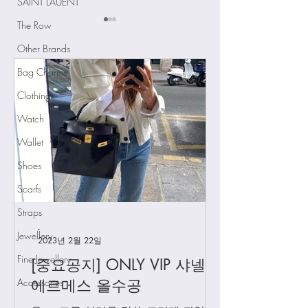
SAINT LAUENT
The Row
Other Brands
Bag Charms
Clothing
급 차이 알려드립
Watch
[중요공지] 카톡 문의 응
대 시간
Wallet
Shoes
Scarfs
Straps
-
Jewellery
2023년 2월 22일
Fine Jewellery
[중요공지] ONLY VIP 샤넬 +
Accessories
에르메스 올수공