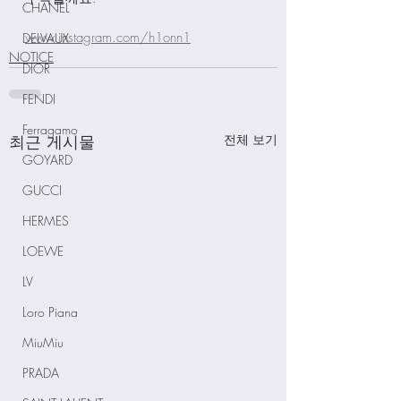
CHANEL
www.instagram.com/h1onn1
DELVAUX
NOTICE
DIOR
FENDI
Ferragamo
최근 게시물
전체 보기
GOYARD
GUCCI
HERMES
LOEWE
LV
Loro Piana
MiuMiu
PRADA