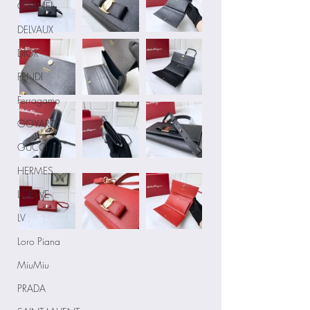
CHANEL
DELVAUX
DIOR
FENDI
Ferragamo
GOYARD
GUCCI
HERMES
LOEWE
LV
Loro Piana
MiuMiu
PRADA