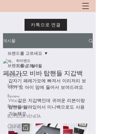
카톡으로 연결
게시물
브랜드를 고르세요
하이엔드
브랜드를 고르세요
2022년 3월 1일
페레가모 비바 탑핸들 지갑백
NOTICE
갑자기 페레가모에 빠져서 이리저리 보
Editorial
다가 요 아이 맘에 들어서 보여드려요. 
Review
Woc같은 지갑백인데 귀여운 리본이랑 
Balenciaga
탑핸들 달려있어서 미니백으로도 사용 
가능해요. 
BOTTEGA VENETA
CELINE