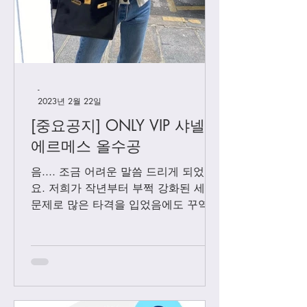
페레가모 스튜디오백
-
2023년 2월 22일
[중요공지] ONLY VIP 샤넬 +
에르메스 올수공
음.... 조금 어려운 말씀 드리게 되었어
요. 저희가 작년부터 부쩍 강화된 세관
문제로 많은 타격을 입었음에도 꾸역꾸
역 끌고 왔었는데요. 3월1일 부터는 모
든 샤넬 제품과 에르메스 올수공은 VIP
고객님들께만 판매 하기로 결정 했습니
다. Vip...