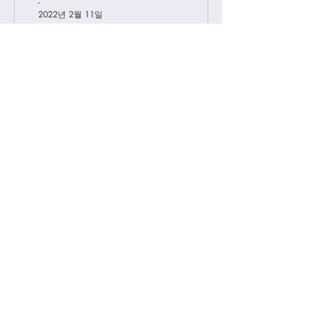
-
2022년 2월 11일
급 차이 알려드립니다.
하이엔드에서 진행하는 급 정리를 해볼
게요. 하이엔드가 처음이신 분들의 이
해를 돕기위해, 그리고 기존 고객님들
중 헷갈려 하시는분들을 위해 최대한
쉽게 설명드리려 합니다. 기존에는 브
랜드별 제일 잘 나오는 공장제품을 하
이엔드급 /...