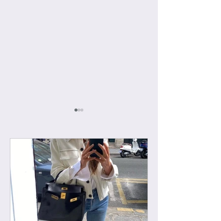
하이엔드급 겨울
[우버급 에르메스 국배
특가할인]