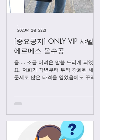
-
2023년 2월 22일
[중요공지] ONLY VIP 샤넬 +
에르메스 올수공
음.... 조금 어려운 말씀 드리게 되었어
요. 저희가 작년부터 부쩍 강화된 세관
문제로 많은 타격을 입었음에도 꾸역꾸
역 끌고 왔었는데요. 3월1일 부터는 모
든 샤넬 제품과 에르메스 올수공은 VIP
고객님들께만 판매 하기로 결정 했습니
다. Vip...