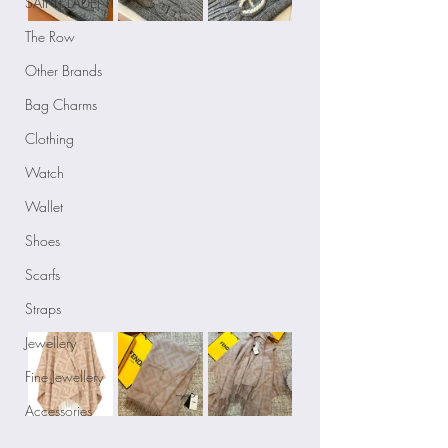
SAINT LAUENT
The Row
Other Brands
Bag Charms
Clothing
Watch
Wallet
Shoes
Scarfs
Straps
Jewellery
Fine Jewellery
Accessories