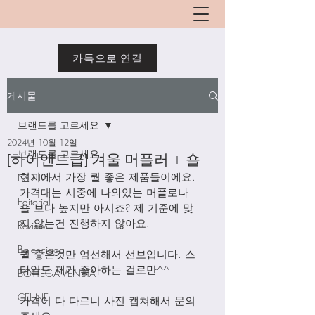
카톡으로 연결
게시물
브랜드를 고르세요
2024년 10월 12일
브랜드를 고르세요
[하이엔드급] 겨울 머플러 + 숄
현지에서 가장 퀄 좋은 제품들이에요. 
NOTICE
가격대는 시중에 나와있는 머플로나 
Editorial
숄 보다 높지만 아시죠? 제 기준에 맞
지 않는건 진행하지 않아요. 
Review
Balenciaga
퀄 좋은것만 엄선해서 선보입니다. 스
타일도 제가 좋아하는 걸로만^^
BOTTEGA VENETA
CELINE
가격이 다 다르니 사진 캡쳐해서 문의 