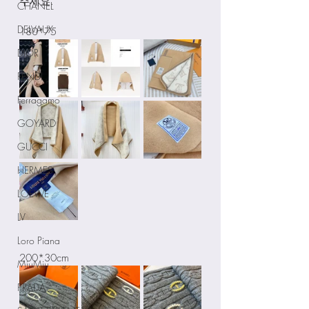
주세요. 
CHANEL
DELVAUX
180*75
DIOR
FENDI
Ferragamo
GOYARD
GUCCI
HERMES
LOEWE
LV
Loro Piana
200*30cm
MiuMiu
PRADA