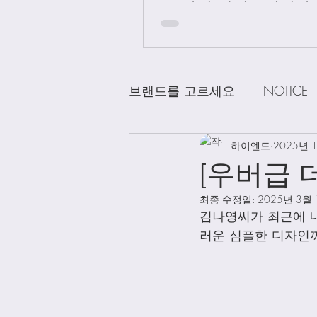
급 차이 알려드립니다.
브랜드를 고르세요
NOTICE
CHANEL
하이엔드
DELVAUX
2025년 
D
[우버급 
최종 수정일:
2025년 3월
LOEWE
LV
Loro Pian
김나영씨가 최근에 내
러운 심플한 디자인까
Bag Charms
Clothing