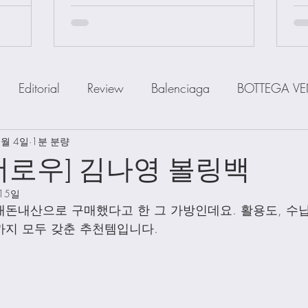
Editorial
Review
Balenciaga
BOTTEGA VE
1월 4일
IOR
1분 분량
FENDI
Ferragamo
GOYARD
GUCCI
더로우] 김나영 볼링백
 15일
a
MiuMiu
PRADA
SAINT LAUENT
The R
돈내산으로 구매했다고 한 그 가방인데요. 활용도, 수납
지 모두 갖춘 추천템입니다. 
Watch
Wallet
Shoes
Scarfs
Straps