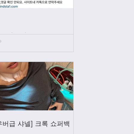
인스타그램
우버급 샤넬] 크록 쇼퍼백