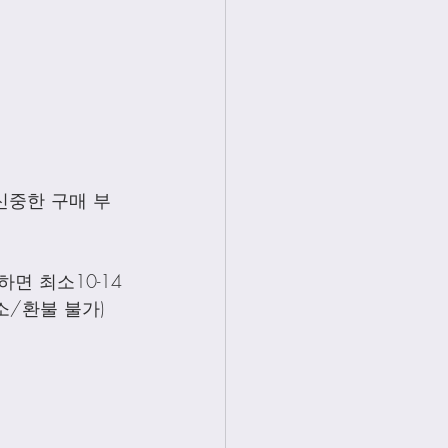
신중한 구매 부
면 최소10-14
소/환불 불가)