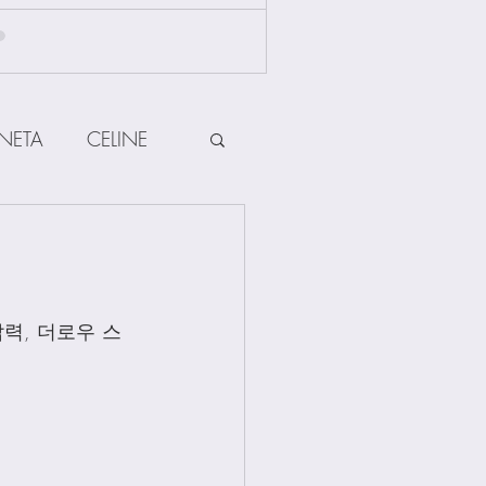
NETA
CELINE
HERMES
ow
Other Brands
력, 더로우 스
Jewellery