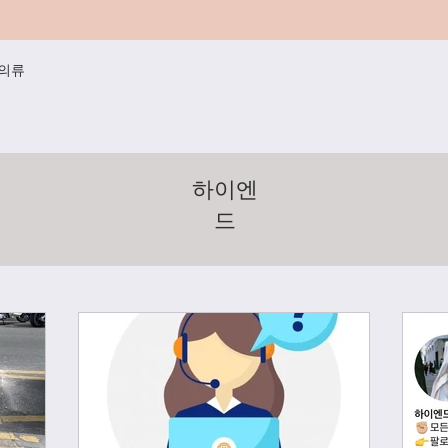
/의류
하이엔
드