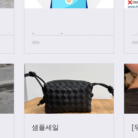
샤넬 +
[중요공지] 카톡 문의 응대 시
간
샘플세일
[