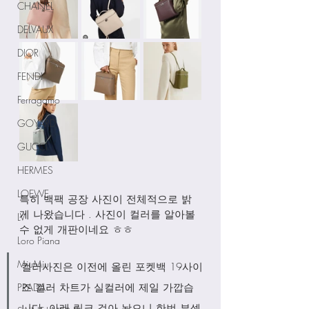
CHANEL
DELVAUX
DIOR
FENDI
Ferragamo
GOYARD
GUCCI
HERMES
LOEWE
특히 백팩 공장 사진이 전체적으로 밝
게 나왔습니다 . 사진이 컬러를 알아볼
LV
수 없게 개판이네요 ㅎㅎ 
Loro Piana
MiuMiu
컬러사진은 이전에 올린 포켓백 19사이
PRADA
즈 컬러 차트가 실컬러에 제일 가깝습
니다. 아래 링크 걸아 놨으니 한번 뷰셍