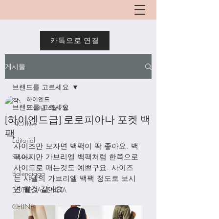
카톡으로 연결
게시물
브랜드를 고르세요
하이엔드
브랜드를 고르세요
2023년 6월 7일
[하이엔드급] 로로피아나 포켓 백
NOTICE
팩
Editorial
사이즈만 보자면 백팩이 딱 좋아요. 백
Review
팩이지만 가브리엘 백팩처럼 한쪽으로 
사이드로 매는것도 예쁘구요. 사이즈
Balenciaga
는 샤넬의 가브리엘 백팩 정도로 보시
면 될것 같아요. 
BOTTEGA VENETA
CELINE