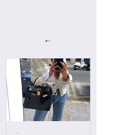
인스타그램
[중요공지] 카톡 문의 응
대 시간
-