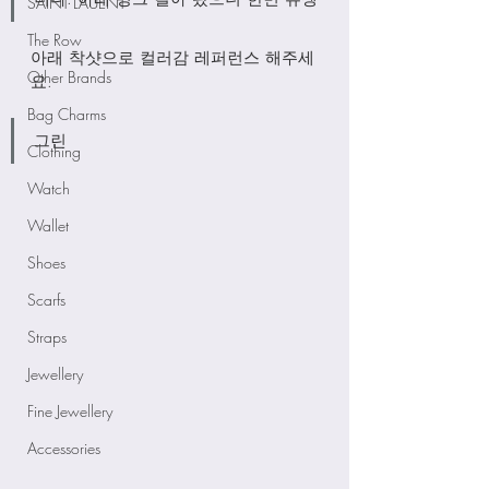
SAINT LAUENT
The Row
아래 착샷으로 컬러감 레퍼런스 해주세
Other Brands
요.
Bag Charms
그린
Clothing
Watch
Wallet
Shoes
Scarfs
Straps
Jewellery
Fine Jewellery
Accessories