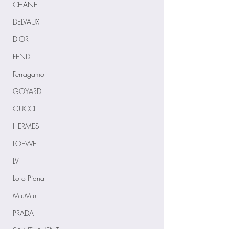
CHANEL
DELVAUX
DIOR
FENDI
Ferragamo
GOYARD
GUCCI
HERMES
LOEWE
LV
Loro Piana
MiuMiu
PRADA