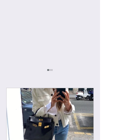
[우버급 모이나] 가브리
[하이엔드급 의류]
엘
리 레인코트 판초