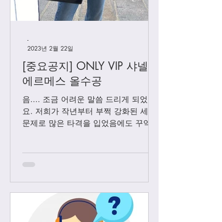
-
2023년 2월 22일
[중요공지] ONLY VIP 샤넬 +
에르메스 올수공
음.... 조금 어려운 말씀 드리게 되었어
요. 저희가 작년부터 부쩍 강화된 세관
문제로 많은 타격을 입었음에도 꾸역꾸
역 끌고 왔었는데요. 3월1일 부터는 모
든 샤넬 제품과 에르메스 올수공은 VIP
고객님들께만 판매 하기로 결정 했습니
다. Vip...