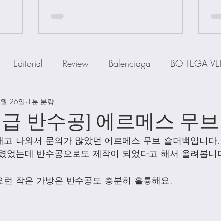
Editorial
Review
Balenciaga
BOTTEGA VE
5월 26일
IOR
1분 분량
FENDI
Ferragamo
GOYARD
GUCCI
급 반수공] 에르메스 무브
매고 나와서 문의가 많았던 에르메스 무브 숄더백입니다.
a
MiuMiu
PRADA
SAINT LAUENT
The R
올렸었는데 반수공으로도 제작이 되었다고 해서 올려봅니다
런 작은 가방은 반수공도 충분히 훌륭해요. 
Watch
Wallet
Shoes
Scarfs
Straps