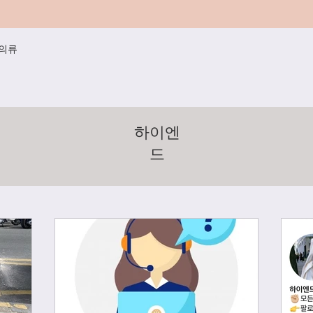
/의류
하이엔
드