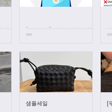
샤넬 +
[중요공지] 카톡 문의 응대 시
간
샘플세일
[