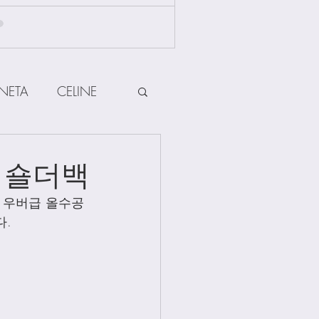
NETA
CELINE
HERMES
 숄더백
 우버급 올수공
ow
Other Brands
. 
Jewellery