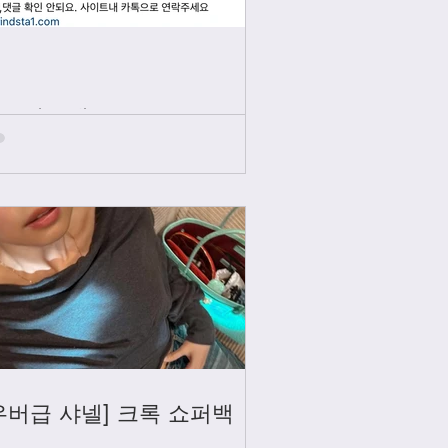
인스타그램
우버급 샤넬] 크록 쇼퍼백