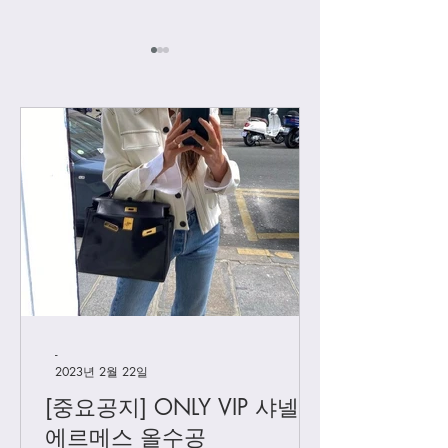
[우버급 슈즈] 샤넬 발레
[우버급 에르메스
리나 / 슬링백
특가할인]
-
2023년 2월 22일
[중요공지] ONLY VIP 샤넬 +
에르메스 올수공