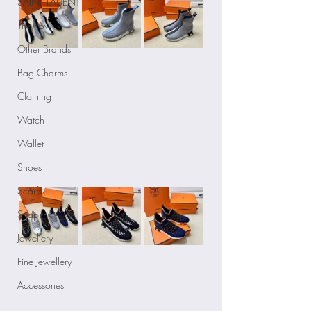
SAINT LAUENT
The Row
Other Brands
Bag Charms
Clothing
Watch
Wallet
Shoes
Scarfs
Straps
Jewellery
Fine Jewellery
Accessories