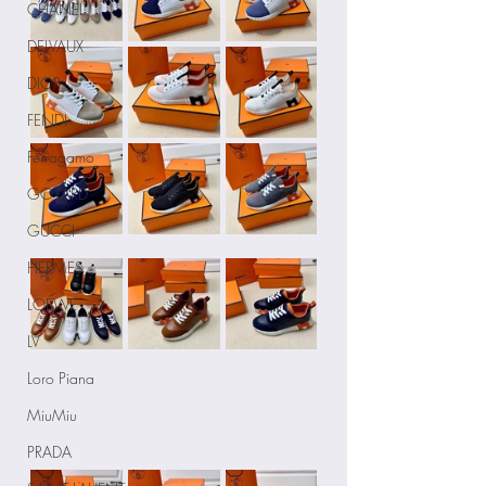
CHANEL
DELVAUX
DIOR
FENDI
Ferragamo
GOYARD
GUCCI
HERMES
LOEWE
LV
Loro Piana
MiuMiu
PRADA