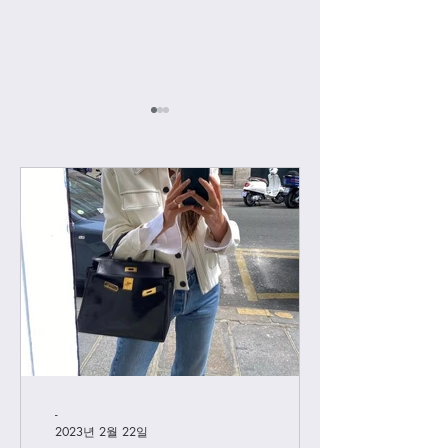
[하이엔드급 시계] 샤넬
VIP 고객님들께만
J12
급 시계 주문제작
께요
-
2023년 2월 22일