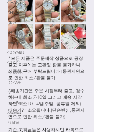
CHANEL
DELVAUX
DIOR
FENDI
Ferragamo
GOYARD
*모든 제품은 주문제작 상품으로 공장
GUCCI
출고 이후에는 교환및 환불 불가하니 
신중한 구매 부탁드립니다 (통관지연으
HERMES
로 인한 최소/환불 불가)
LOEWE
*배송기간은 주문 시점부터 출고, 검수
LV
하는데 최소 7-10일 그리고 배송 시작
Loro Piana
하면 최소10-14일(주말, 공휴일 제외) 
배송기간 소요됩니다.(단순변심,통관지
MiuMiu
연으로 인한 취소/환불 불가)
PRADA
기존 고객님들은 사용하시던 카톡으로 