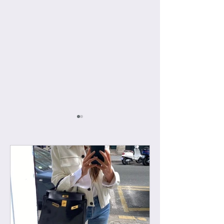
[하이엔드급 에르메스]
[우버급 에르메스]
에르백
백