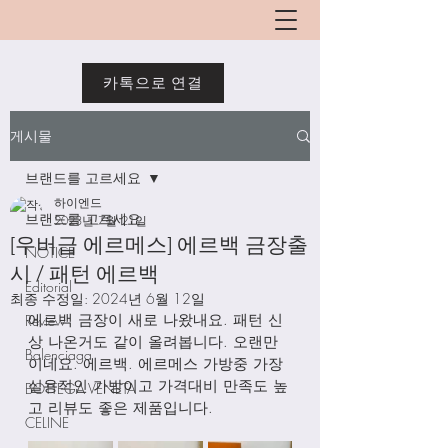
카톡으로 연결
게시물
브랜드를 고르세요
하이엔드
브랜드를 고르세요
2023년 7월 21일
[우버급 에르메스] 에르백 금장출
NOTICE
시 / 패턴 에르백
Editorial
최종 수정일:
2024년 6월 12일
에르백 금장이 새로 나왔내요. 패턴 신
Review
상 나온거도 같이 올려봅니다. 오랜만
Balenciaga
이네요. 에르백. 에르메스 가방중 가장 
실용적인 가방이고 가격대비 만족도 높
BOTTEGA VENETA
고 리뷰도 좋은 제품입니다. 
CELINE