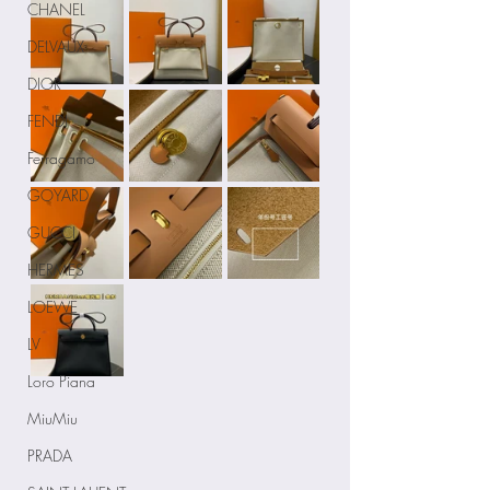
CHANEL
DELVAUX
DIOR
FENDI
Ferragamo
GOYARD
GUCCI
HERMES
LOEWE
LV
Loro Piana
MiuMiu
PRADA