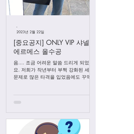
-
2023년 2월 22일
[중요공지] ONLY VIP 샤넬 +
에르메스 올수공
음.... 조금 어려운 말씀 드리게 되었어
요. 저희가 작년부터 부쩍 강화된 세관
문제로 많은 타격을 입었음에도 꾸역꾸
역 끌고 왔었는데요. 3월1일 부터는 모
든 샤넬 제품과 에르메스 올수공은 VIP
고객님들께만 판매 하기로 결정 했습니
다. Vip...