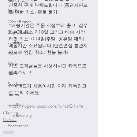
SAINT LAUENT
신중한 구매 부탁드립니다 (통관지연으
The Row
로 인한 최소/환불 불가)
Other Brands
*배송기간은 주문 시점부터 출고, 검수
Bag Charms
하는데 최소 7-10일 그리고 배송 시작
하면 최소10-14일(주말, 공휴일 제외) 
Clothing
배송기간 소요됩니다.(단순변심,통관지
연으로 인한 취소/환불 불가)
Watch
Wallet
기존 고객님들은 사용하시던 카톡으로 
연락주시고
Shoes
Scarfs
하이엔드가 처음이시면 아래 카톡링크
로 문의 주세요.
Straps
Jewellery
https://open.kakao.com/o/s6G1loYe
Clothing
Fine Jewellery
GUCCI
Accessories