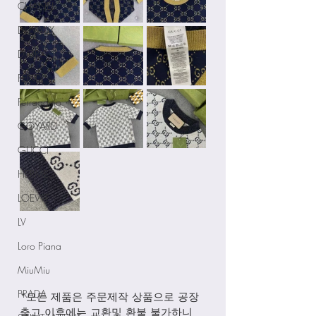
CHANEL
DELVAUX
DIOR
FENDI
Ferragamo
GOYARD
GUCCI
HERMES
LOEWE
LV
Loro Piana
MiuMiu
PRADA
*모든 제품은 주문제작 상품으로 공장
출고 이후에는 교환및 환불 불가하니 