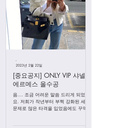
[하이엔드급 의류] 플리
[더로우] 정말 퀄
츠 플리즈 1차
은 무지티
-
2023년 2월 22일
[중요공지] ONLY VIP 샤넬 +
에르메스 올수공
음.... 조금 어려운 말씀 드리게 되었어
요. 저희가 작년부터 부쩍 강화된 세관
문제로 많은 타격을 입었음에도 꾸역꾸
역 끌고 왔었는데요. 3월1일 부터는 모
든 샤넬 제품과 에르메스 올수공은 VIP