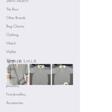
SAINT LAUENT
The Row
Other Brands
Bag Charms
Clothing
Watch
Wallet
Shoes
남성니트 S,M,L,XL
Scarfs
Straps
Jewellery
Fine Jewellery
Accessories