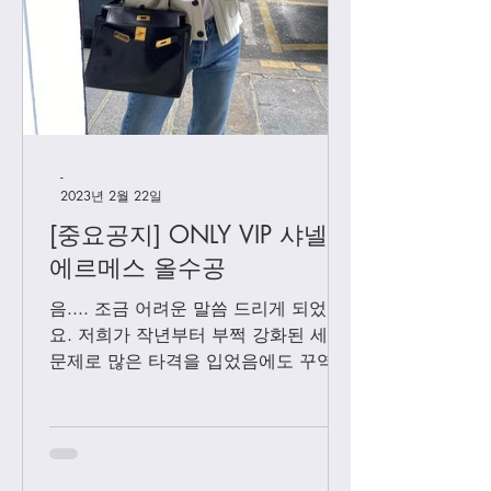
[하이엔드급 의류] 플리
[더로우] 정말 퀄
츠 플리즈 1차
은 무지티
-
2023년 2월 22일
[중요공지] ONLY VIP 샤넬 +
에르메스 올수공
음.... 조금 어려운 말씀 드리게 되었어
요. 저희가 작년부터 부쩍 강화된 세관
문제로 많은 타격을 입었음에도 꾸역꾸
역 끌고 왔었는데요. 3월1일 부터는 모
든 샤넬 제품과 에르메스 올수공은 VIP
고객님들께만 판매 하기로 결정 했습니
다. Vip...