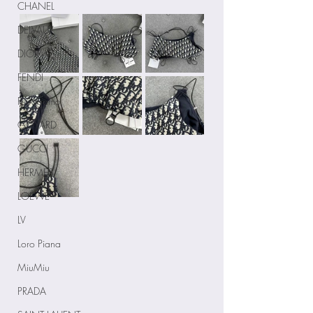
CHANEL
DELVAUX
DIOR
FENDI
Ferragamo
GOYARD
GUCCI
HERMES
LOEWE
LV
Loro Piana
MiuMiu
PRADA