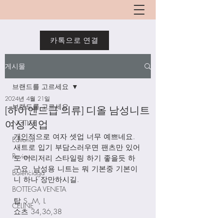
카톡으로 연결
게시물
브랜드를 고르세요
2024년 4월 21일
브랜드를 고르세요
[하이엔드급 의류] 디올 남성니트
여성 셋업
NOTICE
개인적으로 여자 셋업 너무 예쁘네요. 
Editorial
새트로 입기 부담스러우면 팬츠만 있어
Review
도 이리저리 스타일링 하기 좋을듯 하
구요. 남성용 니트는 뭐 기본중 기본이
Balenciaga
니 하나 장만하시길. 
BOTTEGA VENETA
탑 S, M, L
CELINE
쇼츠 34,36,38