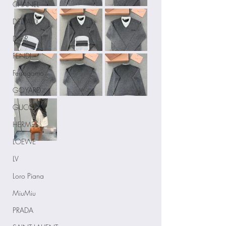
CHANEL
DELVAUX
DIOR
FENDI
Ferragamo
GOYARD
GUCCI
HERMES
LOEWE
LV
Loro Piana
MiuMiu
PRADA