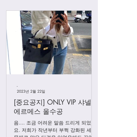
[하이엔드급 의류] 플리
[더로우] 정말 퀄
츠 플리즈 1차
은 무지티
-
2023년 2월 22일
[중요공지] ONLY VIP 샤넬 +
에르메스 올수공
음.... 조금 어려운 말씀 드리게 되었어
요. 저희가 작년부터 부쩍 강화된 세관