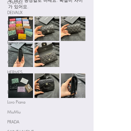
도 여기 공장걸로 하세요. 확실히 차이
CHANEL
가 있어요. 
DELVAUX
DIOR
FENDI
Ferragamo
GOYARD
GUCCI
HERMES
LOEWE
LV
Loro Piana
MiuMiu
PRADA