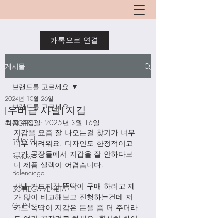
카톡으로 연결
게시물
브랜드를 고르세요
2024년 10월 26일
브랜드를 고르세요
[우버급 샤넬] 지갑
최종 수정일:
2025년 3월 16일
NOTICE
지갑을 요즘 잘 나오는걸 찾기가 너무
Editorial
너무 어려워요. 디자인도 한정적이고 
고가 공장들에서 지갑을 잘 안하다보
Review
니 제픔 셀렉이 어렵습니다. 
Balenciaga
샤넬 카드지갑 똑딱이 구매 하려고 제
BOTTEGA VENETA
가 많이 비교해보고 진행하는건데 저 
CELINE
카드 똑딱이 지갑은 돈을 좀 더 주더라