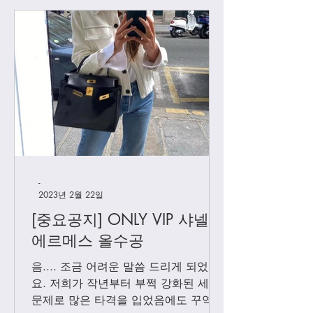
[우버급 샤넬] 맥시 플랩
[우버급 샤넬] 신
백
백
-
2023년 2월 22일
[중요공지] ONLY VIP 샤넬 +
에르메스 올수공
음.... 조금 어려운 말씀 드리게 되었어
요. 저희가 작년부터 부쩍 강화된 세관
문제로 많은 타격을 입었음에도 꾸역꾸