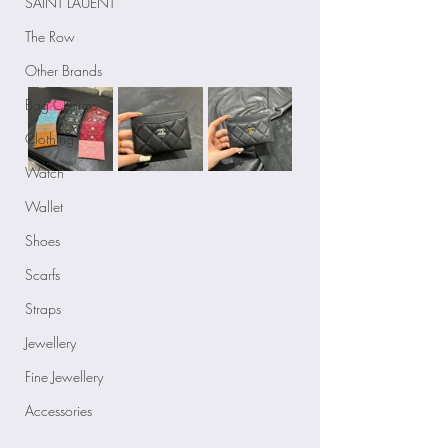
SAINT LAUENT
The Row
Other Brands
Bag Charms
Clothing
Watch
Wallet
Shoes
Scarfs
Straps
Jewellery
Fine Jewellery
Accessories