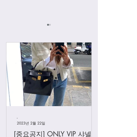
[하이엔드급 디올] 레이
[하이엔드급 디올]
디디올 컬러 업데이트
디디올 디조이
-
2023년 2월 22일
[중요공지] ONLY VIP 샤넬 +