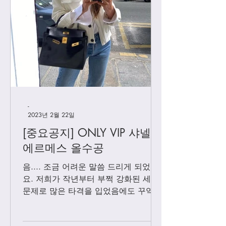
[우버급 셀린] 하프문
[우버급 셀린] 뉴
-
2023년 2월 22일
[중요공지] ONLY VIP 샤넬 +
에르메스 올수공
음.... 조금 어려운 말씀 드리게 되었어
요. 저희가 작년부터 부쩍 강화된 세관
문제로 많은 타격을 입었음에도 꾸역꾸
역 끌고 왔었는데요. 3월1일 부터는 모
든 샤넬 제품과 에르메스 올수공은 VIP