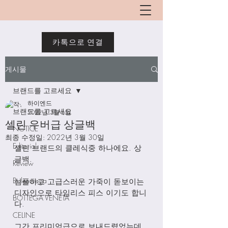
카톡으로 연결
게시물
브랜드를 고르세요
하이엔드
브랜드를 고르세요
2022년 3월 6일
셀린 우버급 상글백
NOTICE
최종 수정일:
2022년 3월 30일
Editorial
셀린 브랜드의 클레식중 하나에요. 상
글백. 
Review
Balenciaga
심플하고 고급스러운 가죽이 돋보이는 
디자인으로 타임리스 피스 이기도 합니
BOTTEGA VENETA
다. 
CELINE
그간 프리미엄급으로 보내드렸었는데 