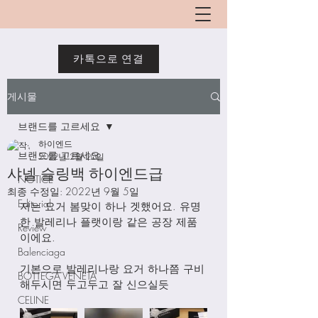
카톡으로 연결
게시물
브랜드를 고르세요
하이엔드
브랜드를 고르세요
2022년 2월 20일
샤넬 슬링백 하이엔드급
NOTICE
최종 수정일:
2022년 9월 5일
Editorial
저는 요거 봄맞이 하나 겟했어요. 유명
한 발레리나 플랫이랑 같은 공장 제품
Review
이에요. 
Balenciaga
기본으로 발레리나랑 요거 하나쯤 구비
BOTTEGA VENETA
해두시면 두고두고 잘 신으실듯
CELINE