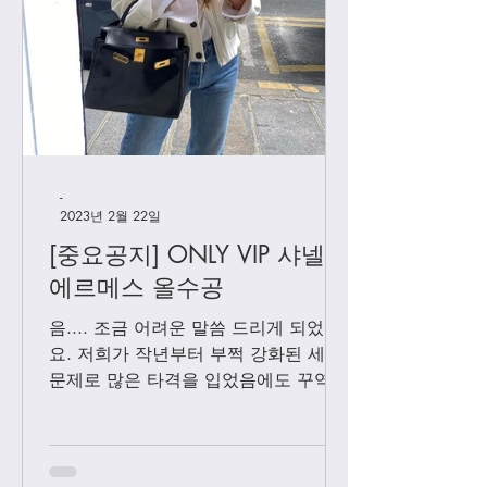
[우버급 샤넬] 맥시 플랩
[우버급 샤넬] 신
백
백
-
2023년 2월 22일
[중요공지] ONLY VIP 샤넬 +
에르메스 올수공
음.... 조금 어려운 말씀 드리게 되었어
요. 저희가 작년부터 부쩍 강화된 세관
문제로 많은 타격을 입었음에도 꾸역꾸
역 끌고 왔었는데요. 3월1일 부터는 모
든 샤넬 제품과 에르메스 올수공은 VIP
고객님들께만 판매 하기로 결정 했습니
다. Vip...