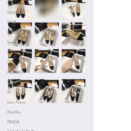
CHANEL
DELVAUX
DIOR
FENDI
Ferragamo
GOYARD
GUCCI
HERMES
LOEWE
LV
Loro Piana
MiuMiu
PRADA